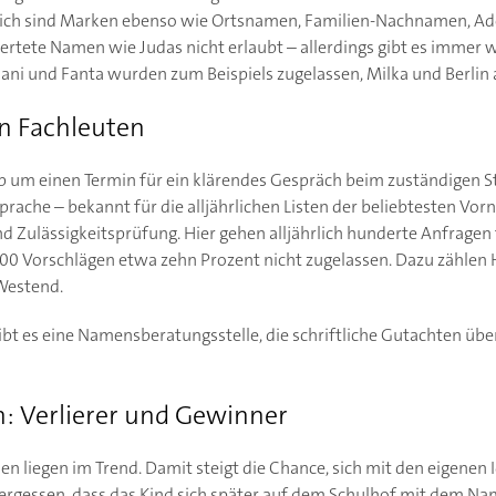
tlich sind Marken ebenso wie Ortsnamen, Familien-Nachnamen, Ade
ertete Namen wie Judas nicht erlaubt – allerdings gibt es immer
mani und Fanta wurden zum Beispiels zugelassen, Milka und Berlin 
n Fachleuten
ab um einen Termin für ein klärendes Gespräch beim zuständigen S
prache – bekannt für die alljährlichen Listen der beliebtesten Vo
Zulässigkeitsprüfung. Hier gehen alljährlich hunderte Anfragen
00 Vorschlägen etwa zehn Prozent nicht zugelassen. Dazu zählen
Westend.
gibt es eine Namensberatungsstelle, die schriftliche Gutachten üb
: Verlierer und Gewinner
liegen im Trend. Damit steigt die Chance, sich mit den eigenen 
vergessen, dass das Kind sich später auf dem Schulhof mit dem 