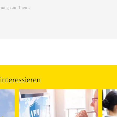
einung zum Thema
interessieren
Sicher und privat surfen – mithilfe von VPN
Wann sin