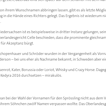
von ihrem Wunschnamen abbringen lassen, gibt es als letzte Möglic
 in die Hände eines Richters gelegt. Das Ergebnis ist wiederum ni
.
edersachsen ist es beispielsweise in dritter Instanz gelungen, se
Oberlandesgericht Celle beschieden, dass die prominente gleichnam
 für Akzeptanz bürgt.
hopenhauer und Schröder wurden in der Vergangenheit als Vorn
erson – bei uns eher als Nachname bekannt, in Schweden aber ei
nrot, Kater, Borussia oder Loriot, Whisky und Crazy Horse. Dage
 Kedyra 2016 durchsetzen – mirakulös.
 bei der Wahl der Vornamen für den Sprössling nicht aus dem V
ie ihrem Söhnchen zwölf Namen verpassen wollte. Das Oberlandesg