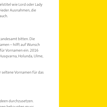
lstitel wie Lord oder Lady
 wieder Ausnahmen, die
auch.
tandesamt bitten. Die
rnamen – hilft auf Wunsch
 für Vornamen ein. 2016
 Husqvarna, Holunda, Ulme,
er seltene Vornamen für das
Ideen durchzusetzen.
Namen behaupten muss.