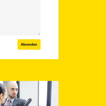
Absenden
d Leibesvisitationen erlaubt?