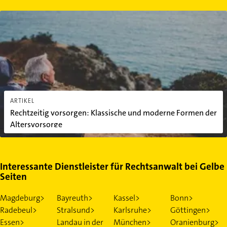
Rechtzeitig vorsorgen: Klassische und moderne Formen der Alter
ARTIKEL
Rechtzeitig vorsorgen: Klassische und moderne Formen der
Altersvorsorge
Interessante Dienstleister für Rechtsanwalt bei Gelbe
Seiten
Magdeburg>
Bayreuth>
Kassel>
Bonn>
Radebeul>
Stralsund>
Karlsruhe>
Göttingen>
Essen>
Landau in der
München>
Oranienburg>