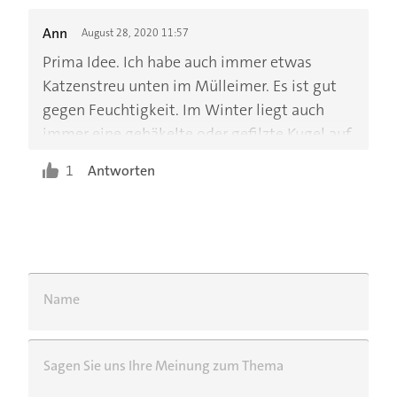
Ann
August 28, 2020 11:57
Prima Idee. Ich habe auch immer etwas
Katzenstreu unten im Mülleimer. Es ist gut
gegen Feuchtigkeit. Im Winter liegt auch
immer eine gehäkelte oder gefilzte Kugel auf
der warmen Heizung, die mit einem
1
Antworten
ätherischen Öl beträufelt ist. So verteilt sich
der Duft im ganzen Raum.
Name
Sagen Sie uns Ihre Meinung zum Thema