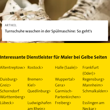
ARTIKEL
Turnschuhe waschen in der Spülmaschine: So geht's
Interessante Dienstleister für Maler bei Gelbe Seiten
Altentreptow>
Rostock>
Halle (Saale)>
Frankfurt
(Oder)>
Duisburg>
Bremen>
Wuppertal>
Regensburg>
Greiz>
Kiel>
Gera>
Mannheim>
Schorndorf
Quedlinburg>
Garmisch-
Schmalkalden>
Württemberg>
Partenkirchen>
Lübeck>
Ludwigshafen
Freiberg>
Esslingen am
am Rhein>
Neckar>