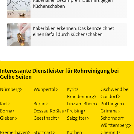
Kakerlaken bekämpfen: Das hilft gegen
Küchenschaben
Kakerlaken erkennen: Das kennzeichnet einen Befall durch K
Kakerlaken erkennen: Das kennzeichnet
einen Befall durch Küchenschaben
Interessante Dienstleister für Rohrreinigung bei
Gelbe Seiten
Nürnberg>
Wuppertal>
Kyritz
Gschwend bei
Brandenburg>
Gaildorf>
Kiel>
Berlin>
Linz am Rhein>
Püttlingen>
Borna>
Dessau-Roßlau>
Freising>
Grimma>
Gießen>
Geesthacht>
Salzgitter>
Schorndorf
Württemberg>
Bremerhaven>
Stuttgart>
Köthen
Chemnitz