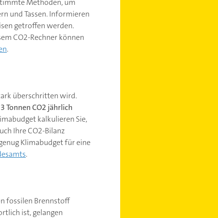
estimmte Methoden, um
rn und Tassen. Informieren
eisen getroffen werden.
diesem CO2-Rechner können
en
.
tark überschritten wird.
3 Tonnen CO2 jährlich
limabudget kalkulieren Sie,
uch Ihre CO2-Bilanz
 genug Klimabudget für eine
desamts
.
n fossilen Brennstoff
tlich ist, gelangen