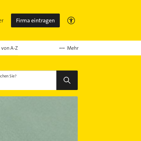
er
Firma eintragen
Mehr
 von A-Z
chen Sie?