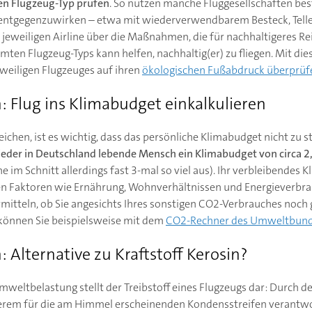
den Flugzeug-Typ prüfen
. So nutzen manche Fluggesellschaften b
entgegenzuwirken – etwa mit wiederverwendbarem Besteck, Telle
r jeweiligen Airline über die Maßnahmen, die für nachhaltigeres R
mten Flugzeug-Typs kann helfen, nachhaltig(er) zu fliegen. Mit 
weiligen Flugzeuges auf ihren
ökologischen Fußabdruck überprüf
: Flug ins Klimabudget einkalkulieren
eichen, ist es wichtig, dass das persönliche Klimabudget nicht zu s
eder in Deutschland lebende Mensch ein Klimabudget von circa 2,
 im Schnitt allerdings fast 3-mal so viel aus). Ihr verbleibendes K
en Faktoren wie Ernährung, Wohnverhältnissen und Energieverbra
rmitteln, ob Sie angesichts Ihres sonstigen CO2-Verbrauches noch
 können Sie beispielsweise mit dem
CO2-Rechner des Umweltbun
: Alternative zu Kraftstoff Kerosin?
weltbelastung stellt der Treibstoff eines Flugzeugs dar: Durch de
erem für die am Himmel erscheinenden Kondensstreifen verantwor