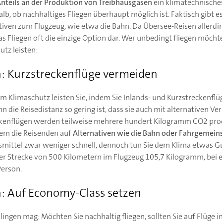
teils an der Produktion von Treibhausgasen
ein klimatechnisches
b, ob nachhaltiges Fliegen überhaupt möglich ist. Faktisch gibt es
tiven zum Flugzeug, wie etwa die Bahn. Da Übersee-Reisen allerd
as Fliegen oft die einzige Option dar. Wer unbedingt fliegen möc
tz leisten:
n: Kurzstreckenflüge vermeiden
um Klimaschutz leisten Sie, indem Sie Inlands- und Kurzstreckenfl
nn die Reisedistanz so gering ist, dass sie auch mit alternativen V
kenflügen werden teilweise mehrere hundert Kilogramm CO2 produ
dem die Reisenden auf
Alternativen wie die Bahn oder Fahrgemein
smittel zwar weniger schnell, dennoch tun Sie dem Klima etwas Gu
er Strecke von 500 Kilometern im Flugzeug 105,7 Kilogramm, bei ei
Person.
n: Auf Economy-Class setzen
ingen mag: Möchten Sie nachhaltig fliegen, sollten Sie auf Flüge in