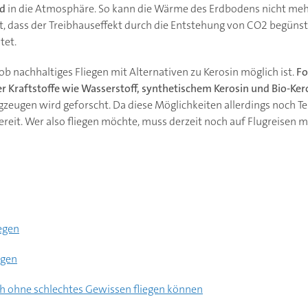
id
in die Atmosphäre. So kann die Wärme des Erdbodens nicht mehr
st, dass der Treibhauseffekt durch die Entstehung von CO2 begünst
tet.
ob nachhaltiges Fliegen mit Alternativen zu Kerosin möglich ist.
Fo
er Kraftstoffe wie Wasserstoff, synthetischem Kerosin und Bio-Ker
gzeugen wird geforscht. Da diese Möglichkeiten allerdings noch T
zbereit. Wer also fliegen möchte, muss derzeit noch auf Flugreisen 
iegen
egen
ch ohne schlechtes Gewissen fliegen können