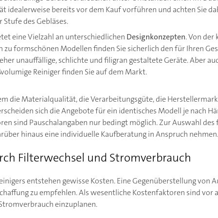
rät idealerweise bereits vor dem Kauf vorführen und achten Sie da
r Stufe des Gebläses.
tet eine Vielzahl an unterschiedlichen
Designkonzepten
. Von der 
n zu formschönen Modellen finden Sie sicherlich den für Ihren 
s eher unauffällige, schlichte und filigran gestaltete Geräte. Aber a
ßvolumige Reiniger finden Sie auf dem Markt.
 die Materialqualität, die Verarbeitungsgüte, die Herstellermarke
rscheiden sich die Angebote für ein identisches Modell je nach H
ktoren sind Pauschalangaben nur bedingt möglich. Zur Auswahl des 
darüber hinaus eine individuelle Kaufberatung in Anspruch nehmen
rch Filterwechsel und Stromverbrauch
reinigers entstehen gewisse Kosten. Eine Gegenüberstellung von 
schaffung zu empfehlen. Als wesentliche Kostenfaktoren sind vor 
r Stromverbrauch einzuplanen.