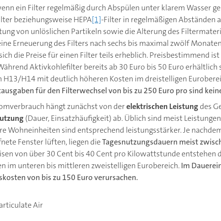
enn ein Filter regelmäßig durch Abspülen unter klarem Wasser g
filter beziehungsweise HEPA
[1]
-Filter in regelmäßigen Abständen
ftung von unlöslichen Partikeln sowie die Alterung des Filtermater
ine Erneuerung des Filters nach sechs bis maximal zwölf Monaten.
ich die Preise für einen Filter teils erheblich. Preisbestimmend is
 Während Aktivkohlefilter bereits ab 30 Euro bis 50 Euro erhältlich 
n H13/H14 mit deutlich höheren Kosten im dreistelligen Eurobere
usgaben für den Filterwechsel von bis zu 250 Euro pro sind keine
romverbrauch hängt zunächst von der
elektrischen Leistung
des Ge
Nutzung
(Dauer, Einsatzhäufigkeit) ab. Üblich sind meist Leistung
re Wohneinheiten sind entsprechend leistungsstärker. Je nachdem,
nete Fenster lüften, liegen die
Tagesnutzungsdauern meist zwisch
isen von über 30 Cent bis 40 Cent pro Kilowattstunde entstehen d
 im unteren bis mittleren zweistelligen Eurobereich.
Im Dauerein
skosten von bis zu 150 Euro verursachen.
rticulate Air