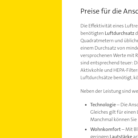
Preise für die Ans
Die Effektivität eines Luf
benötigten
Luftdurchsatz
d
Quadratmetern und übliche
einem Durchsatz von mindes
versprochenen Werte mit Re
sind entsprechend teuer: Di
Aktivkohle und HEPA-Filtern
Luftdurchsätze benötigt, kö
Neben der Leistung sind we
Technologie
– Die Ans
Gleiches gilt für eine
Manchmal können Sie s
Wohnkomfort
– Mit Bl
geringen
Lautstärke
ar