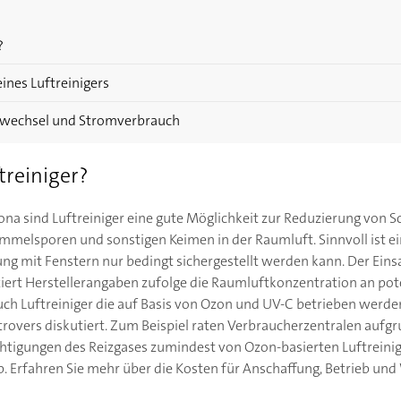
?
eines Luftreinigers
erwechsel und Stromverbrauch
treiniger?
ona sind Luftreiniger eine gute Möglichkeit zur Reduzierung von S
immelsporen und sonstigen Keimen in der Raumluft. Sinnvoll ist ei
ng mit Fenstern nur bedingt sichergestellt werden kann. Der Eins
ziert Herstellerangaben zufolge die Raumluftkonzentration an pote
ch Luftreiniger die auf Basis von Ozon und UV-C betrieben werden
ntrovers diskutiert. Zum Beispiel raten Verbraucherzentralen auf
chtigungen des Reizgases zumindest von Ozon-basierten Luftrein
. Erfahren Sie mehr über die Kosten für Anschaffung, Betrieb und