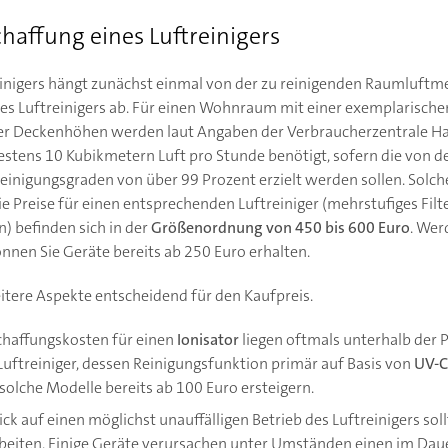
chaffung eines Luftreinigers
treinigers hängt zunächst einmal von der zu reinigenden Raumluft
es Luftreinigers ab. Für einen Wohnraum mit einer exemplarische
r Deckenhöhen werden laut Angaben der Verbraucherzentrale Ha
tens 10 Kubikmetern Luft pro Stunde benötigt, sofern die von de
inigungsgraden von über 99 Prozent erzielt werden sollen. Solch
e Preise für einen entsprechenden Luftreiniger (mehrstufiges Filt
) befinden sich in der
Größenordnung von 450 bis 600 Euro
. Wer
nnen Sie Geräte bereits ab 250 Euro erhalten.
itere Aspekte entscheidend für den Kaufpreis.
chaffungskosten für einen
Ionisator
liegen oftmals unterhalb der Pr
n Luftreiniger, dessen Reinigungsfunktion primär auf Basis von
UV-C
olche Modelle bereits ab 100 Euro ersteigern.
ick auf einen möglichst unauffälligen Betrieb des Luftreinigers soll
beiten. Einige Geräte verursachen unter Umständen einen im Dau