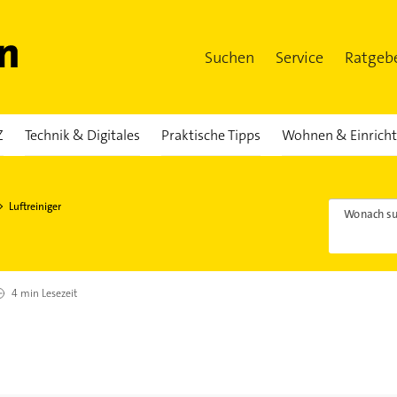
Suchen
Service
Ratgeb
Z
Technik & Digitales
Praktische Tipps
Wohnen & Einrich
Luftreiniger
Wonach su
4 min
Lesezeit