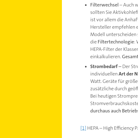
Filterwechsel
– Auch w
sollten Sie Aktivkohle
ist vor allem die Anha
Hersteller empfehlen e
Modell unterscheiden s
die
Filtertechnologie
:
HEPA-Filter der Klasse
einkalkulieren.
Gesamta
Strombedarf
–
Der St
individuellen
Art der 
Watt. Geräte für größe
zusätzliche durch geöff
Bei heutigen Strompre
Stromverbrauchskosten
durchaus auch Betrieb
[1]
HEPA – High Efficiency Pa