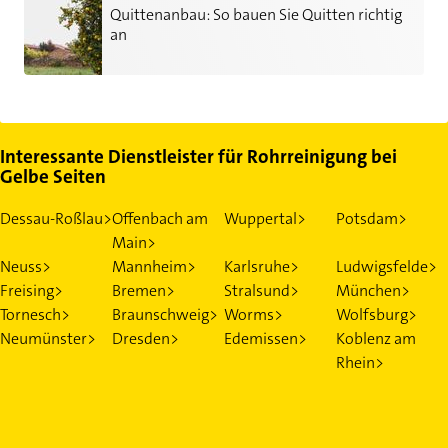
Quittenanbau: So bauen Sie Quitten richtig an
Quittenanbau: So bauen Sie Quitten richtig
an
Interessante Dienstleister für Rohrreinigung bei
Gelbe Seiten
Dessau-Roßlau>
Offenbach am
Wuppertal>
Potsdam>
Main>
Neuss>
Mannheim>
Karlsruhe>
Ludwigsfelde>
Freising>
Bremen>
Stralsund>
München>
Tornesch>
Braunschweig>
Worms>
Wolfsburg>
Neumünster>
Dresden>
Edemissen>
Koblenz am
Rhein>