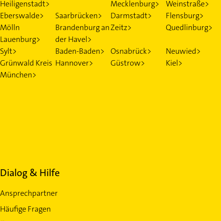
Heiligenstadt>
Mecklenburg>
Weinstraße>
Eberswalde>
Saarbrücken>
Darmstadt>
Flensburg>
Mölln
Brandenburg an
Zeitz>
Quedlinburg>
Lauenburg>
der Havel>
Sylt>
Baden-Baden>
Osnabrück>
Neuwied>
Grünwald Kreis
Hannover>
Güstrow>
Kiel>
München>
Dialog & Hilfe
Ansprechpartner
Häufige Fragen