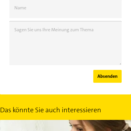
Name
Sagen Sie uns Ihre Meinung zum Thema
Absenden
Das könnte Sie auch interessieren
Waschmaschine stinkt: 6 einfache Tipps gegen den modrigen Ger