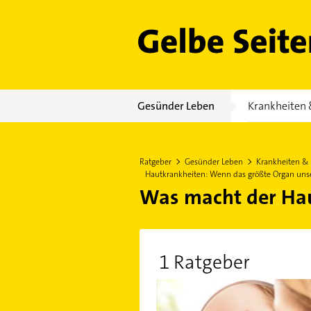
Gelbe Seiten
Gesünder Leben
Krankheiten 
Ratgeber
Gesünder Leben
Krankheiten &
Hautkrankheiten: Wenn das größte Organ unse
Was macht der Ha
1 Ratgeber
Hautkrankheiten: Wenn das größ