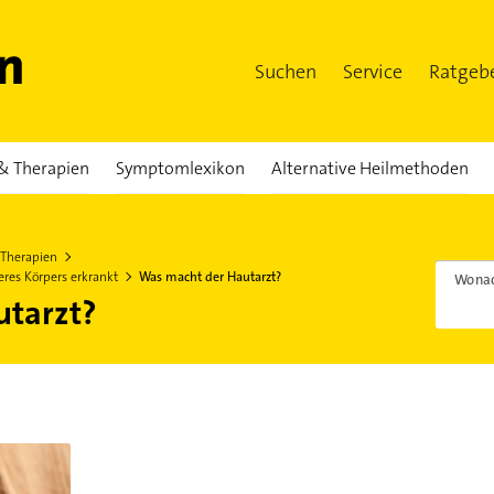
Suchen
Service
Ratgeb
& Therapien
Symptomlexikon
Alternative Heilmethoden
 Therapien
res Körpers erkrankt
Was macht der Hautarzt?
Wonac
utarzt?
te Organ unseres Körpers erkrankt