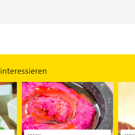
interessieren
en
Hummus mit Roter Bete
Parfait 