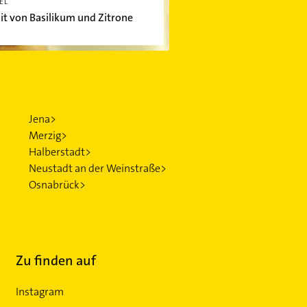
EL
it von Basilikum und Zitrone
Jena>
Merzig>
Halberstadt>
Neustadt an der Weinstraße>
Osnabrück>
Zu finden auf
Instagram