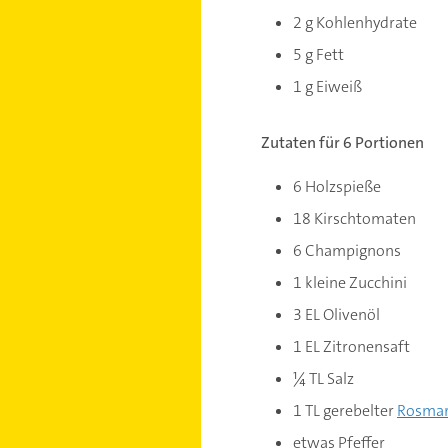
2 g Kohlenhydrate
5 g Fett
1 g Eiweiß
Zutaten für 6 Portionen
6 Holzspieße
18 Kirschtomaten
6 Champignons
1 kleine Zucchini
3 EL Olivenöl
1 EL Zitronensaft
¼ TL Salz
1 TL gerebelter
Rosmar
etwas Pfeffer