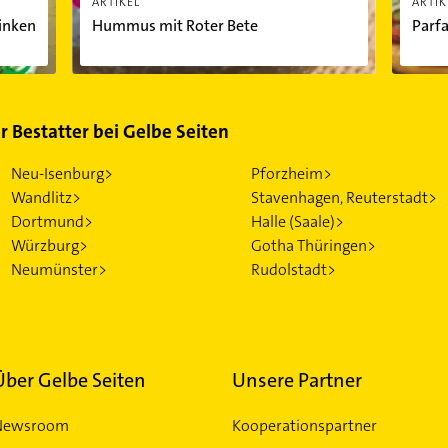
ARTIKEL
ARTIK
inken
Hummus mit Roter Bete
Parfa
ür Bestatter bei Gelbe Seiten
Neu-Isenburg>
Pforzheim>
Wandlitz>
Stavenhagen, Reuterstadt>
Dortmund>
Halle (Saale)>
Würzburg>
Gotha Thüringen>
Neumünster>
Rudolstadt>
Über Gelbe Seiten
Unsere Partner
Newsroom
Kooperationspartner