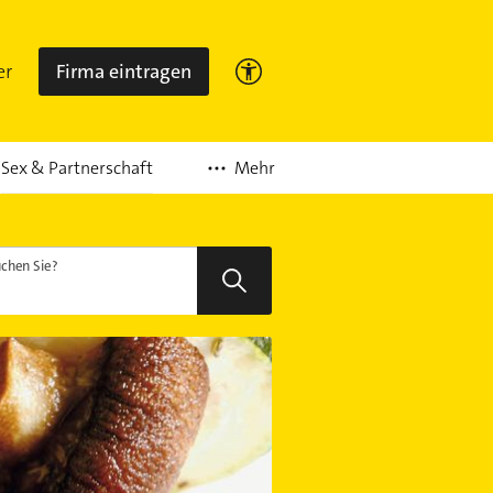
er
Firma eintragen
Mehr
Sex & Partnerschaft
chen Sie?