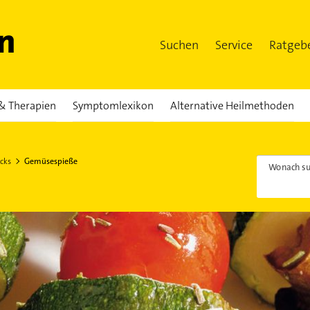
Suchen
Service
Ratgeb
& Therapien
Symptomlexikon
Alternative Heilmethoden
cks
Gemüsespieße
Wonach su