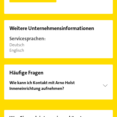
Weitere Unternehmensinformationen
Servicesprachen:
Deutsch
Englisch
Häufige Fragen
Wie kann ich Kontakt mit Arno Holst
Inneneinrichtung aufnehmen?
Es ist sehr einfach Kontakt mit Arno Holst
Inneneinrichtung aufzunehmen. Einfach die
passenden Kontaktmöglichkeiten wie Adresse oder
Mail in unserem Kontaktdaten-Bereich auswählen.