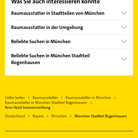
Was Sie auch interessieren könnte
Hier finden Sie alle
Kontaktdaten
.
Raumausstatter in Stadtteilen von München
Altstadt
Raumausstatter in der Umgebung
Au
Feldkirchen Kreis München
Aubing
Beliebte Suchen in München
Unterhaching
Berg am Laim
Schreiner
Ottobrunn
Beliebte Suchen in München Stadtteil
Feldmoching
Rohrreinigung
Bogenhausen
Ismaning
Hadern
Steuerberater
Taufkirchen Kreis München
Bestatter
Hasenbergl
Bestatter
Oberhaching
Schreiner
Isarvorstadt
Gartenbau & Landschaftsbau
Grünwald Kreis München
Gartenbau & Landschaftsbau
Ludwigsvorstadt
Fensterbauer
Gelbe Seiten
Raumausstatter
Raumausstatter in München
Unterschleißheim
Steuerberater
Maxvorstadt
Raumausstatter in München Stadtteil Bogenhausen
Fenster
Höhenkirchen-Siegertsbrunn
Bauunternehmen
Arno Holst Inneneinrichtung
Neuhausen
Kanalreinigung
Finsing
Phoniatrie
Deutschland
Bayern
München
München Stadtteil Bogenhausen
Obergiesing
Immobilien
Logopädie
Obermenzing
Immobilienmakler
Putzfrau
Obersendling