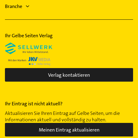
Gebäudereinigung
Branche
Perlach
Ärztehaus
Ramersdorf
Schwabing
Schwabing-West
Ihr Gelbe Seiten Verlag
Schwanthalerhöhe
Solln
Trudering
Untergiesing
Verlag kontaktieren
Ihr Eintrag ist nicht aktuell?
Aktualisieren Sie Ihren Eintrag auf Gelbe Seiten, um die
Informationen aktuell und vollständig zu halten.
Meinen Eintrag aktualisieren