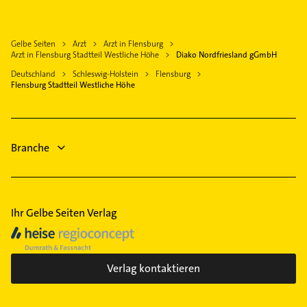
Zahnarzt
Hausarzt
Ärztehaus
Allgemeinarzt
Hausarzt
Gelbe Seiten
Arzt
Arzt in Flensburg
Arzt
Arzt in Flensburg Stadtteil Westliche Höhe
Diako Nordfriesland gGmbH
Allgemeinarzt
Rechtsanwalt
Deutschland
Schleswig-Holstein
Flensburg
Heizung & Sanitär
Physikalische Therapie
Flensburg Stadtteil Westliche Höhe
Lüftungsanlagen
Physiotherapie
Heizungsbauer
Krankengymnastik
Steuerberater
Branche
Putzfrau
Ihr Gelbe Seiten Verlag
Verlag kontaktieren