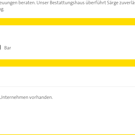
ungen beraten. Unser Bestattungshaus überführt Särge zuverläs
ng.
Bar
s Unternehmen vorhanden.