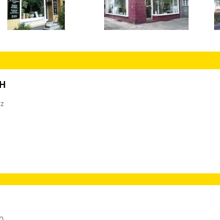
bH
tz
00