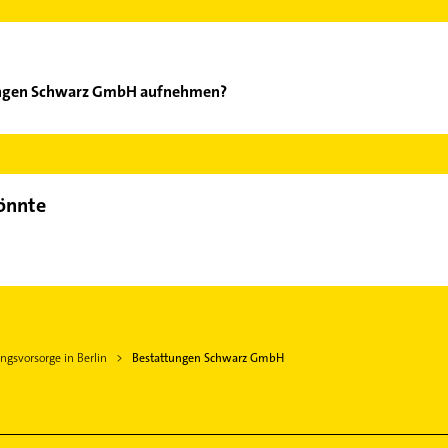
tungen Schwarz GmbH aufnehmen?
estattungen Schwarz GmbH aufzunehmen. Einfach die passenden K
Bereich auswählen. Hier finden Sie alle
Kontaktdaten
.
könnte
ngsvorsorge in Berlin
Bestattungen Schwarz GmbH