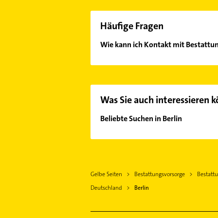
Häufige Fragen
Wie kann ich Kontakt mit Bestat
Es ist sehr einfach Kontakt mit B
oder Mail in unserem Kontaktdaten-
Was Sie auch interessieren 
Beliebte Suchen in Berlin
Putzfrau
Gebäudereinigung
Steuerberater
Gelbe Seiten
Bestattungsvorsorge
Bestattu
Immobilien
Deutschland
Berlin
Immobilienmakler
Klempner
Gasinstallateur