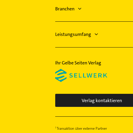
Sanitärinstallation
Branchen
Rohrreinigung
Elektroinstallation
Leistungsumfang
Ihr Gelbe Seiten Verlag
Verlag kontaktieren
Transaktion über externe Partner