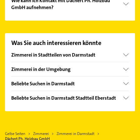
Wie kann ich Kontakt mit Dächert Ph. Holzbau
GmbH aufnehmen?
Es ist sehr einfach Kontakt mit Dächert Ph. Holzbau
GmbH aufzunehmen. Einfach die passenden
Kontaktmöglichkeiten wie Adresse oder Mail in
unserem Kontaktdaten-Bereich auswählen. Hier
Was Sie auch interessieren könnte
finden Sie alle
Kontaktdaten
.
Zimmerei in Stadtteilen von Darmstadt
Kranichstein
Zimmerei in der Umgebung
Pfungstadt
Beliebte Suchen in Darmstadt
Ober-Ramstadt
Schreiner
Bickenbach Bergstraße
Beliebte Suchen in Darmstadt Stadtteil Eberstadt
Maler
Riedstadt
Schreiner
Bauunternehmen
Reinheim Odenwald
Maler
Putzfrau
Gernsheim
Physikalische Therapie
Gebäudereinigung
Dieburg
Gelbe Seiten
Zimmerei
Zimmerei in Darmstadt
Physiotherapie
Rohrreinigung
Dächert Ph. Holzbau GmbH