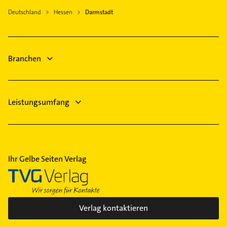
Brensbach
Krankengymnastik
Klempner
Deutschland
Hessen
Darmstadt
Langen (Hessen)
Klempner
Gasinstallateur
Münster Hessen
Gasinstallateur
Sanitärinstallation
Sanitärinstallation
Kanalreinigung
Branchen
Rechtsanwalt
Heizung & Sanitär
Leistungsumfang
Ihr Gelbe Seiten Verlag
Verlag kontaktieren