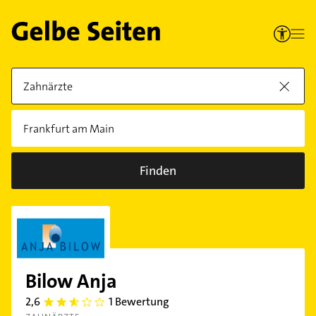
Finden
Bilow Anja
2,6
1 Bewertung
2.6000
001