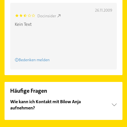
26.11.2009
Docinsider
2.6000001
Kein Text
Bedenken melden
Häufige Fragen
Wie kann ich Kontakt mit Bilow Anja
aufnehmen?
Es ist sehr einfach Kontakt mit Bilow Anja
aufzunehmen. Einfach die passenden