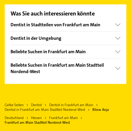
Kontaktmöglichkeiten wie Adresse oder Mail in
unserem Kontaktdaten-Bereich auswählen. Hier
Was Sie auch interessieren könnte
finden Sie alle
Kontaktdaten
.
Dentist in Stadtteilen von Frankfurt am Main
Altstadt
Dentist in der Umgebung
Bahnhofsviertel
Offenbach am Main
Bergen-Enkheim
Beliebte Suchen in Frankfurt am Main
Neu-Isenburg
Bockenheim
Rechtsanwalt
Bad Vilbel
Beliebte Suchen in Frankfurt am Main Stadtteil
Bornheim
Rohrreinigung
Nordend-West
Eschborn Taunus
Dornbusch
Fensterbauer
Mühlheim am Main
Rechtsanwalt
Eckenheim
Fenster
Heusenstamm
Heizung & Sanitär
Eschersheim
Heizung & Sanitär
Bad Homburg v. d. Höhe
Lüftungsanlagen
Fechenheim
Lüftungsanlagen
Gelbe Seiten
Dentist
Dentist in Frankfurt am Main
Dreieich
Heizungsbauer
Gallus
Dentist in Frankfurt am Main Stadtteil Nordend-West
Bilow Anja
Heizungsbauer
Maintal
Heizungsfirmen
Ginnheim
Deutschland
Hessen
Frankfurt am Main
Heizungsfirmen
Oberursel (Taunus)
Physikalische Therapie
Frankfurt am Main Stadtteil Nordend-West
Griesheim
Ärztehaus