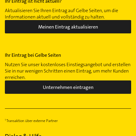
Ihr Eintrag ist nicht aktuell?
Sachsenhausen
Aktualisieren Sie Ihren Eintrag auf Gelbe Seiten, um die
Schwanheim
Informationen aktuell und vollständig zu halten.
Seckbach
Meinen Eintrag aktualisieren
Sindlingen
Sossenheim
Unterliederbach
Westend-Nord
Ihr Eintrag bei Gelbe Seiten
Westend-Süd
Nutzen Sie unser kostenloses Einstiegsangebot und erstellen
Sie in nur wenigen Schritten einen Eintrag, um mehr Kunden
erreichen.
Unternehmen eintragen
Transaktion über externe Partner