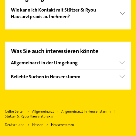
Wie kann ich Kontakt mit Stützer & Ryou
Hausarztpraxis aufnehmen?
Es ist sehr einfach Kontakt mit Stützer & Ryou
Hausarztpraxis aufzunehmen. Einfach die
passenden Kontaktmöglichkeiten wie Adresse oder
Mail in unserem Kontaktdaten-Bereich auswählen.
Was Sie auch interessieren könnte
Hier finden Sie alle
Kontaktdaten
.
Allgemeinarzt in der Umgebung
Obertshausen
Beliebte Suchen in Heusenstamm
Dietzenbach
Schreiner
Offenbach am Main
Zahnarzt
Rodgau
Heizung & Sanitär
Neu-Isenburg
Gelbe Seiten
Allgemeinarzt
Allgemeinarzt in Heusenstamm
Lüftungsanlagen
Mühlheim am Main
Stützer & Ryou Hausarztpraxis
Heizungsbauer
Dreieich
Deutschland
Hessen
Heusenstamm
Heizungsfirmen
Maintal