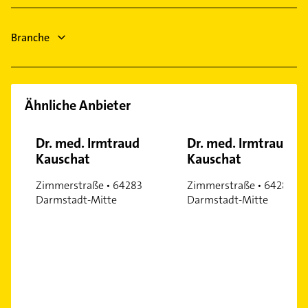
Physikalische Therapie
Rödermark
Physiotherapie
Hainburg Hessen
Branche
Krankengymnastik
Elektroinstallation
Ähnliche Anbieter
Dr. med. Irmtraud
Dr. med. Irmtraud
Kauschat
Kauschat
Zimmerstraße • 64283
Zimmerstraße • 64283
Darmstadt-Mitte
Darmstadt-Mitte