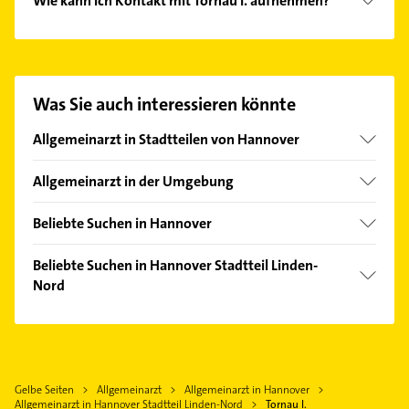
Wie kann ich Kontakt mit Tornau I. aufnehmen?
Es ist sehr einfach Kontakt mit Tornau I.
aufzunehmen. Einfach die passenden
Kontaktmöglichkeiten wie Adresse oder Mail in
unserem Kontaktdaten-Bereich auswählen. Hier
Was Sie auch interessieren könnte
finden Sie alle
Kontaktdaten
.
Allgemeinarzt in Stadtteilen von Hannover
Ahlem
Allgemeinarzt in der Umgebung
Anderten
Hemmingen Hannover
Badenstedt
Beliebte Suchen in Hannover
Ronnenberg
Bemerode
Phoniatrie
Langenhagen
Beliebte Suchen in Hannover Stadtteil Linden-
Bothfeld
Logopädie
Nord
Seelze
Döhren
Elektroinstallation
Garbsen
Immobilien
Groß Buchholz
Elektriker
Gehrden Hannover
Immobilienmakler
Hainholz
Elektro Reparatur
Laatzen
Zahnarzt
Kirchrode
Zahnarzt
Gelbe Seiten
Allgemeinarzt
Allgemeinarzt in Hannover
Isernhagen
Putzfrau
Kleefeld
Allgemeinarzt in Hannover Stadtteil Linden-Nord
Tornau I.