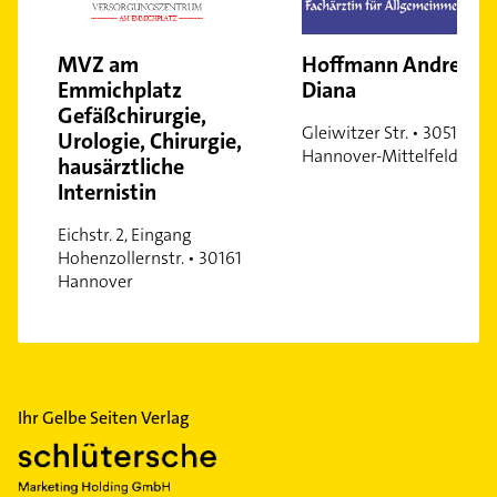
Vinnhorst
Wülferode
MVZ am
Hoffmann Andrea-
Waldheim
Emmichplatz
Diana
Gefäßchirurgie,
Wettbergen
Gleiwitzer Str. • 30519
Urologie, Chirurgie,
Zoo
Hannover-Mittelfeld
hausärztliche
Internistin
Eichstr. 2, Eingang
Hohenzollernstr. • 30161
Hannover
Ihr Gelbe Seiten Verlag