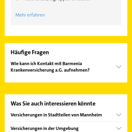
Mehr erfahren
Häufige Fragen
Wie kann ich Kontakt mit Barmenia
Krankenversicherung a.G. aufnehmen?
Es ist sehr einfach Kontakt mit Barmenia
Krankenversicherung a.G. aufzunehmen. Einfach die
passenden Kontaktmöglichkeiten wie Adresse oder
Mail in unserem Kontaktdaten-Bereich auswählen.
Was Sie auch interessieren könnte
Hier finden Sie alle
Kontaktdaten
.
Versicherungen in Stadtteilen von Mannheim
Almenhof
Versicherungen in der Umgebung