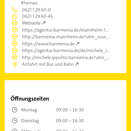
Rheinau
0621 1 29 60-0
0621 1 29 60-45
Webseite
https://agentur.barmenia.de/mannheim-1?utm_source=listing&utm_medium=organic_seo&utm_campaign=yext&p0=334024
http://barmenia-mannheim.de?utm_source=listing&utm_medium=organic_seo&utm_campaign=yext&p0=334024
https://www.barmenia.de
https://agentur.barmenia.de/de/michele_ippolito?utm_source=listing&utm_medium=organic_seo&utm_campaign=yext&p0=334024
http://michele.ippolito.barmenia.de?utm_source=listing&utm_medium=organic_seo&utm_campaign=yext&p0=334024
Anfahrt mit Bus und Bahn
Öffnungszeiten
Montag
09:00 – 16:30
Dienstag
09:00 – 16:30