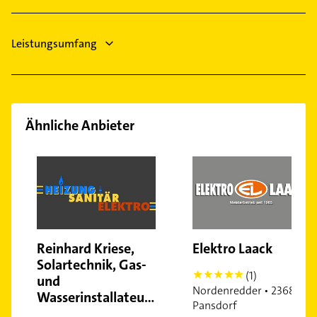
Fenster
Heizung & Sanitär
Leistungsumfang
Ähnliche Anbieter
Reinhard Kriese,
Elektro Laack
Solartechnik, Gas-
(1)
5
und
Nordenredder • 23689
Wasserinstallateurmeister
Pansdorf