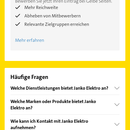
Bewerben Sie jetzt Ihren Eintrag bei Gelbe Seiten.
Mehr Reichweite
Abheben von Mitbewerbern
Relevante Zielgruppen erreichen
Mehr erfahren
Häufige Fragen
Welche Dienstleistungen bietet Janko Elektro an?
Folgende Leistungen werden angeboten:
Welche Marken oder Produkte bietet Janko
Elektrikerarbeiten, Elektrogeräteinstallation,
Elektro an?
Kabelverlegung, elektrische Installationen und 24-
Stunden Notdienst.
Das Angebot umfasst unter anderem Antriebe,
Wie kann ich Kontakt mit Janko Elektro
Beleuchtung, Brandschutz, Erdungs- und
aufnehmen?