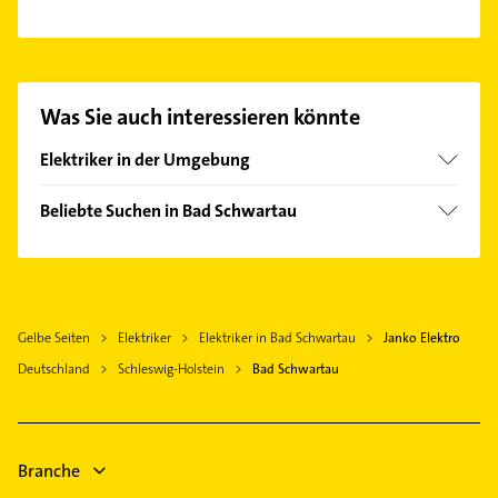
Blitzschutzanlagen und Heizungen.
Es ist sehr einfach Kontakt mit Janko Elektro
aufzunehmen. Einfach die passenden
Kontaktmöglichkeiten wie Adresse oder Mail in
unserem Kontaktdaten-Bereich auswählen. Hier
Was Sie auch interessieren könnte
finden Sie alle
Kontaktdaten
.
Elektriker in der Umgebung
Stockelsdorf
Beliebte Suchen in Bad Schwartau
Ratekau
Klempner
Lübeck
Gasinstallateur
Timmendorfer Strand
Sanitärinstallation
Ahrensbök
Gelbe Seiten
Elektriker
Elektriker in Bad Schwartau
Janko Elektro
Immobilien
Reinfeld (Holstein)
Deutschland
Schleswig-Holstein
Bad Schwartau
Immobilienmakler
Neustadt in Holstein
Dachdecker
Bad Oldesloe
Maler
Ratzeburg
Fensterbauer
Branche
Bad Segeberg