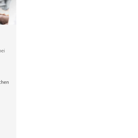
bei
ichen