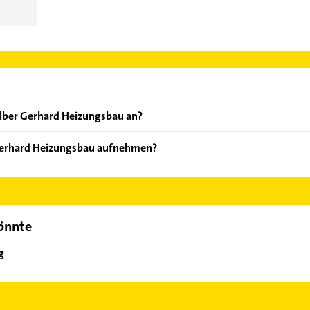
olber Gerhard Heizungsbau an?
en: wartung, notdienst, Sanitär, Heizung und Solaranlagen.
 Gerhard Heizungsbau aufnehmen?
olber Gerhard Heizungsbau aufzunehmen. Einfach die passenden K
Bereich auswählen. Hier finden Sie alle
Kontaktdaten
.
könnte
g