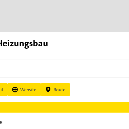
Heizungsbau
il
Website
Route
u