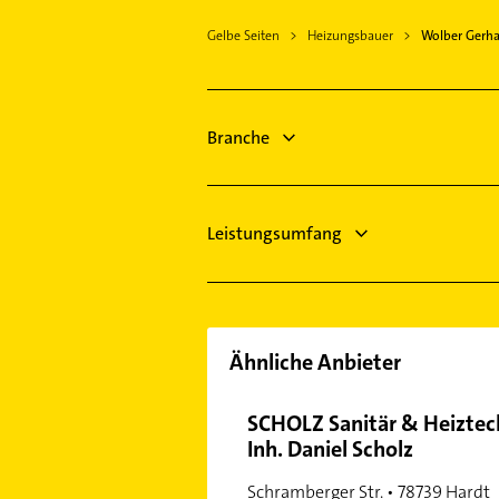
Dunningen
Gelbe Seiten
Heizungsbauer
Wolber Gerh
Sankt Georgen im Schwarzwald
Aichhalden bei Schramberg
Niedereschach
Zimmern ob Rottweil
Branche
Villingen-Schwenningen
Fluorn-Winzeln
Hornberg Schwarzwaldbahn
Leistungsumfang
Ähnliche Anbieter
SCHOLZ Sanitär & Heiztec
Inh. Daniel Scholz
Schramberger Str. • 78739 Hardt