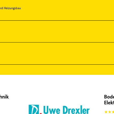
ard Heizungsbau
hnik
Bode
Elek
5