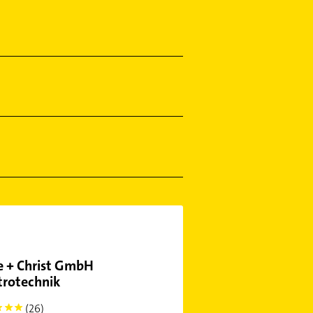
 + Christ GmbH
trotechnik
(26)