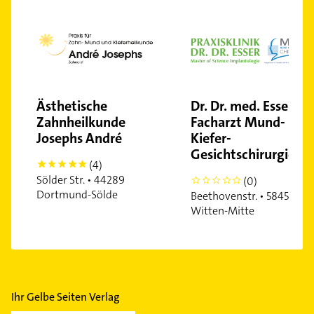
Ästhetische
Dr. Dr. med. Esser
Zahnheilkunde
Facharzt Mund-
Josephs André
Kiefer-
Gesichtschirurgie
(4)
5
Sölder Str. • 44289
(0)
0
Dortmund-Sölde
Beethovenstr. • 58452
Witten-Mitte
Ihr Gelbe Seiten Verlag