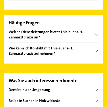
Häufige Fragen
Welche Dienstleistungen bietet Thiele Jens-H.
Zahnarztpraxis an?
Folgende Leistungen werden angeboten:
Wie kann ich Kontakt mit Thiele Jens-H.
Kariesbehandlung, Operationen, Zahnpflege und
Zahnarztpraxis aufnehmen?
Amalgan Alternativen aus Gold-Keramik-Kunststoff.
Es ist sehr einfach Kontakt mit Thiele Jens-H.
Zahnarztpraxis aufzunehmen. Einfach die
passenden Kontaktmöglichkeiten wie Adresse oder
Mail in unserem Kontaktdaten-Bereich auswählen.
Was Sie auch interessieren könnte
Hier finden Sie alle
Kontaktdaten
.
Dentist in der Umgebung
Unna
Beliebte Suchen in Holzwickede
Schwerte