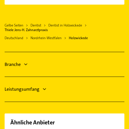
Physikalische Therapie
Dortmund
Physiotherapie
Kamen
Krankengymnastik
Fröndenberg /Ruhr
Gelbe Seiten
Dentist
Dentist in Holzwickede
Immobilien
Bergkamen
Thiele Jens-H. Zahnarztpraxis
Immobilienmakler
Lünen
Deutschland
Nordrhein-Westfalen
Holzwickede
Maler
Menden (Sauerland)
Bauunternehmen
Bönen
Phoniatrie
Iserlohn
Branche
Logopädie
Bestatter
Leistungsumfang
Ähnliche Anbieter