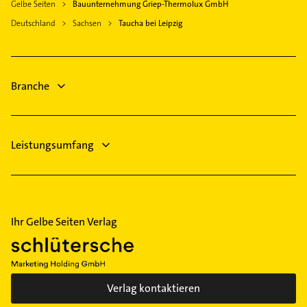
Gelbe Seiten
Bauunternehmung Griep-Thermolux GmbH
Mail in unserem Kontaktdaten-Bereich auswählen.
Deutschland
Hier finden Sie alle
Sachsen
Kontaktdaten
Taucha bei Leipzig
.
Branche
Leistungsumfang
Ihr Gelbe Seiten Verlag
Verlag kontaktieren