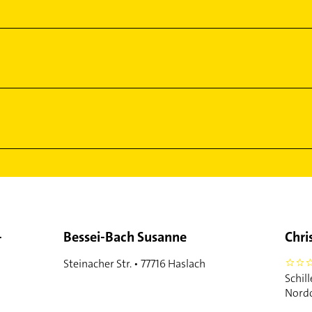
-
Bessei-Bach Susanne
Chri
Steinacher Str. • 77716 Haslach
0
Schil
Nordo