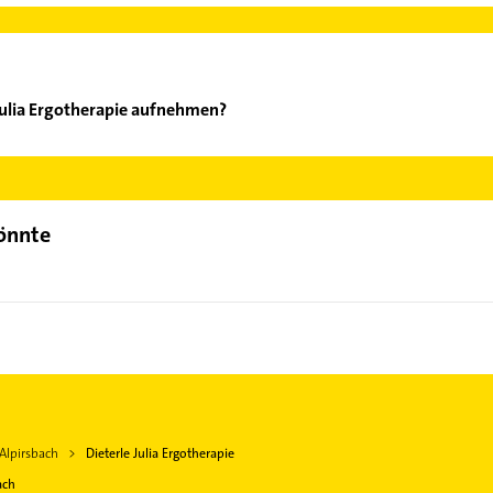
Julia Ergotherapie aufnehmen?
eterle Julia Ergotherapie aufzunehmen. Einfach die passenden Kon
ch auswählen. Hier finden Sie alle
Kontaktdaten
.
könnte
 Alpirsbach
Dieterle Julia Ergotherapie
ach