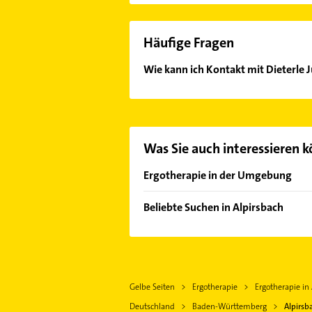
Häufige Fragen
Wie kann ich Kontakt mit Dieterle 
Es ist sehr einfach Kontakt mit Di
Mail in unserem Kontaktdaten-Berei
Was Sie auch interessieren 
Ergotherapie in der Umgebung
Villingendorf
Beliebte Suchen in Alpirsbach
Haslach im Kinzigtal
Physikalische Therapie
Rottweil
Physiotherapie
Krankengymnastik
Gelbe Seiten
Ergotherapie
Ergotherapie in
Bauunternehmen
Deutschland
Baden-Württemberg
Alpirsb
Elektroinstallation