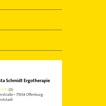
sta Schmidt Ergotherapie
(0)
lerstraße • 77654 Offenburg-
ststadt