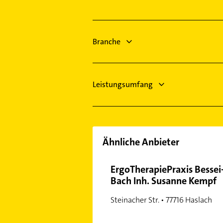
Elektriker
Elektro Reparatur
Zahnarzt
Branche
Heizung & Sanitär
Lüftungsanlagen
Leistungsumfang
Ähnliche Anbieter
ErgoTherapiePraxis Bessei
Bach Inh. Susanne Kempf
Steinacher Str. • 77716 Haslach