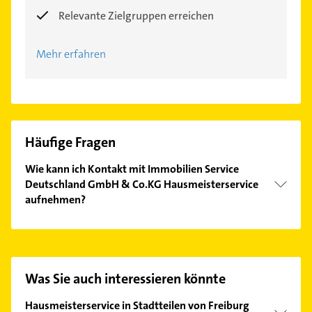
Relevante Zielgruppen erreichen
Mehr erfahren
Häufige Fragen
Wie kann ich Kontakt mit Immobilien Service
Deutschland GmbH & Co.KG Hausmeisterservice
aufnehmen?
Es ist sehr einfach Kontakt mit Immobilien Service
Deutschland GmbH & Co.KG Hausmeisterservice
aufzunehmen. Einfach die passenden
Kontaktmöglichkeiten wie Adresse oder Mail in
Was Sie auch interessieren könnte
unserem Kontaktdaten-Bereich auswählen. Hier
finden Sie alle
Kontaktdaten
.
Hausmeisterservice in Stadtteilen von Freiburg