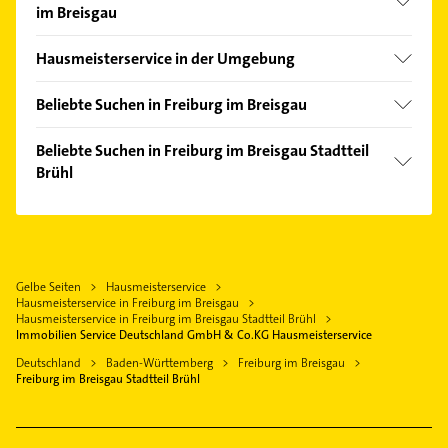
im Breisgau
Altstadt
Hausmeisterservice in der Umgebung
Betzenhausen
Gundelfingen Breisgau
Ebnet
Beliebte Suchen in Freiburg im Breisgau
Vörstetten
Haslach
Putzfrau
Denzlingen
Beliebte Suchen in Freiburg im Breisgau Stadtteil
Hochdorf
Gebäudereinigung
Brühl
March Breisgau
Kappel
Immobilien
Umkirch
Immobilien
Landwasser
Immobilienmakler
Schallstadt
Immobilienmakler
Lehen
Rohrreinigung
Bötzingen
Putzfrau
Munzingen
Kammerjäger
Gelbe Seiten
Hausmeisterservice
Emmendingen
Gebäudereinigung
Opfingen
Hausmeisterservice in Freiburg im Breisgau
Kanalreinigung
Stegen
Fensterbauer
Hausmeisterservice in Freiburg im Breisgau Stadtteil Brühl
St. Georgen
Elektroinstallation
Immobilien Service Deutschland GmbH & Co.KG Hausmeisterservice
Teningen
Fenster
Tiengen
Elektriker
Deutschland
Baden-Württemberg
Freiburg im Breisgau
Schreiner
Freiburg im Breisgau Stadtteil Brühl
Waltershofen
Elektro Reparatur
Zahnarzt
Wiehre
Heizung & Sanitär