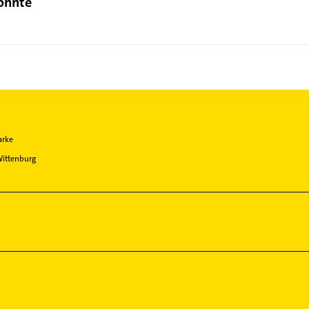
könnte
arke
ittenburg