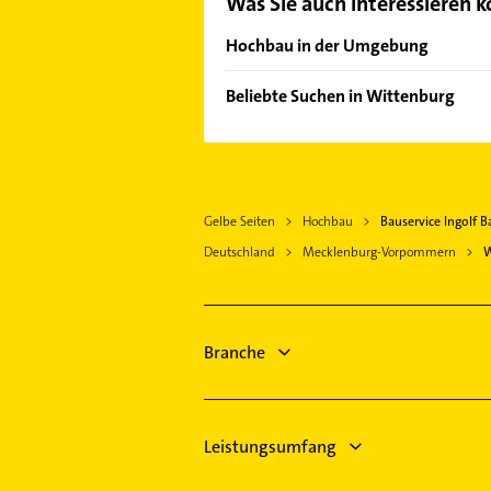
Was Sie auch interessieren 
Hochbau in der Umgebung
Schwerin Mecklenburg
Beliebte Suchen in Wittenburg
Bauunternehmen
Dachdecker
Schreiner
Gelbe Seiten
Hochbau
Bauservice Ingolf B
Rechtsanwalt
Deutschland
Mecklenburg-Vorpommern
W
Steuerberater
Kammerjäger
Lackiererei
Maler
Branche
Zahnarzt
Elektroinstallation
Leistungsumfang