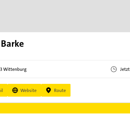
 Barke
43
Wittenburg
Jetz
il
Website
Route