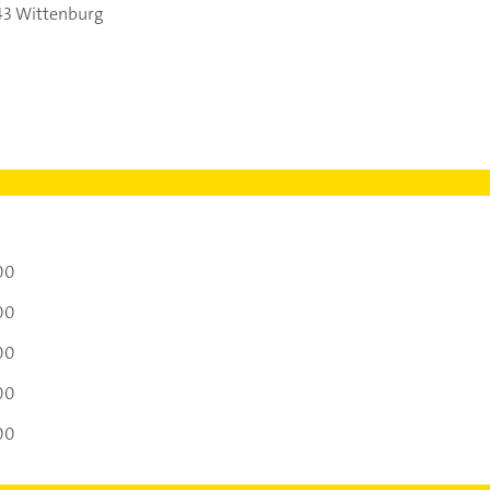
43 Wittenburg
00
00
00
00
00