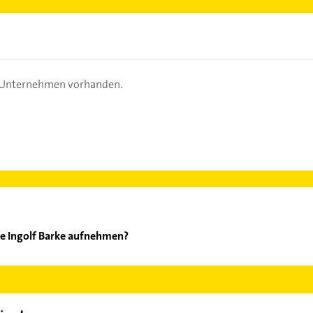
s Unternehmen vorhanden.
ce Ingolf Barke aufnehmen?
uservice Ingolf Barke aufzunehmen. Einfach die passenden Kontak
ch auswählen. Hier finden Sie alle
Kontaktdaten
.