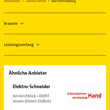
Mockrehna
Deutschland
Sachsen-Anhalt
Bad Schmiedeberg
Heizung & Sanitär
Doberschütz
Lüftungsanlagen
Lutherstadt Wittenberg
Heizungsbauer
Annaburg
Branche
Heizungsfirmen
Hausarzt
Leistungsumfang
Ähnliche Anbieter
Elektro-Schneider
Am Kirchblick • 06917
Jessen (Elster)-Düßnitz