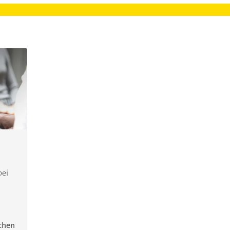
bei
ichen