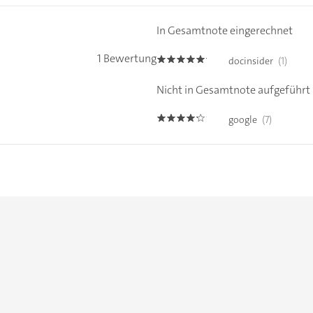
In Gesamtnote eingerechnet
1 Bewertung
docinsider
(1)
5.0
Nicht in Gesamtnote aufgeführt
google
(7)
4.1