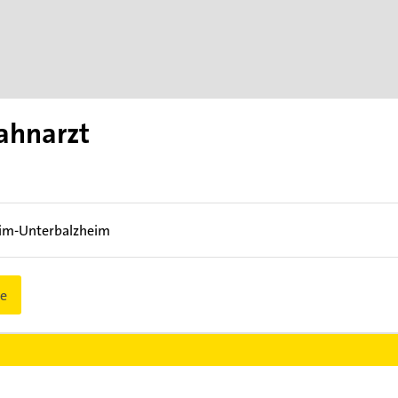
ahnarzt
im-Unterbalzheim
e