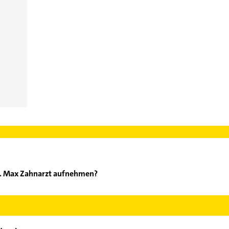
 R. Max Zahnarzt aufnehmen?
olnik R. Max Zahnarzt aufzunehmen. Einfach die passenden Kontak
ch auswählen. Hier finden Sie alle
Kontaktdaten
.