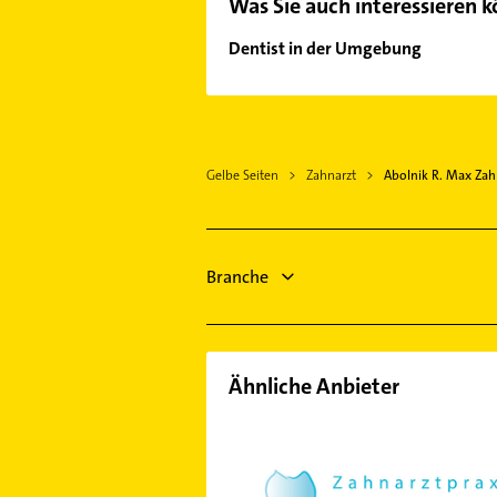
Was Sie auch interessieren 
Dentist in der Umgebung
Dietenheim
Illertissen
Schwendi
Gelbe Seiten
Zahnarzt
Abolnik R. Max Zah
Vöhringen Iller
Babenhausen Schwaben
Weißenhorn
Laupheim
Branche
Achstetten
Senden Iller
Pfaffenhofen an der Roth
Ähnliche Anbieter