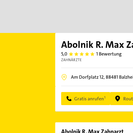
Abolnik R. Max Z
5,0
1 Bewertung
5.0
ZAHNÄRZTE
Am Dorfplatz 12,
88481
Balzhe
Gratis anrufen
Rout
Abolnik R. Max Zahnarzt