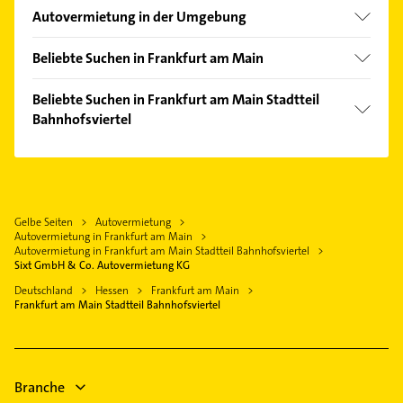
Bockenheim
Autovermietung in der Umgebung
Eckenheim
Neu-Isenburg
Fechenheim
Beliebte Suchen in Frankfurt am Main
Offenbach am Main
Flughafen
Fensterbauer
Eschborn Taunus
Beliebte Suchen in Frankfurt am Main Stadtteil
Gallus
Fenster
Bahnhofsviertel
Sulzbach (Taunus)
Griesheim
Steuerberater
Bad Vilbel
Immobilien
Gutleutviertel
Dachdecker
Kelsterbach
Immobilienmakler
Höchst
Bestatter
Bad Homburg v. d. Höhe
Putzfrau
Innenstadt
Ärztehaus
Gelbe Seiten
Autovermietung
Oberursel (Taunus)
Gebäudereinigung
Niederrad
Autovermietung in Frankfurt am Main
Hausarzt
Mühlheim am Main
Steuerberater
Autovermietung in Frankfurt am Main Stadtteil Bahnhofsviertel
Oberrad
Allgemeinarzt
Sixt GmbH & Co. Autovermietung KG
Langen (Hessen)
Arzt
Ostend
Arzt
Deutschland
Hessen
Frankfurt am Main
Zahnarzt
Frankfurt am Main Stadtteil Bahnhofsviertel
Sachsenhausen
Physikalische Therapie
Bauunternehmen
Sossenheim
Physikalische Therapie
Unterliederbach
Physiotherapie
Branche