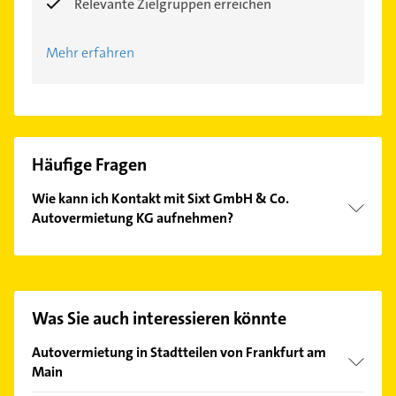
Relevante Zielgruppen erreichen
Mehr erfahren
Häufige Fragen
Wie kann ich Kontakt mit Sixt GmbH & Co.
Autovermietung KG aufnehmen?
Es ist sehr einfach Kontakt mit Sixt GmbH & Co.
Autovermietung KG aufzunehmen. Einfach die
passenden Kontaktmöglichkeiten wie Adresse oder
Mail in unserem Kontaktdaten-Bereich auswählen.
Was Sie auch interessieren könnte
Hier finden Sie alle
Kontaktdaten
.
Autovermietung in Stadtteilen von Frankfurt am
Main