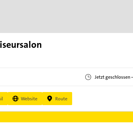
iseursalon
Jetzt geschlossen
il
Website
Route