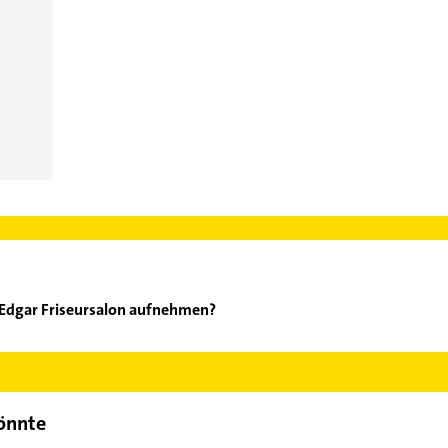
 Edgar Friseursalon aufnehmen?
orhard Edgar Friseursalon aufzunehmen. Einfach die passenden Ko
Bereich auswählen. Hier finden Sie alle
Kontaktdaten
.
könnte