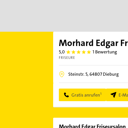
Morhard Edgar Fr
5,0
1 Bewertung
5.0
FRISEURE
Steinstr. 5,
64807
Dieburg
Gratis anrufen
E-Ma
Morhard Edgar Friseursalon