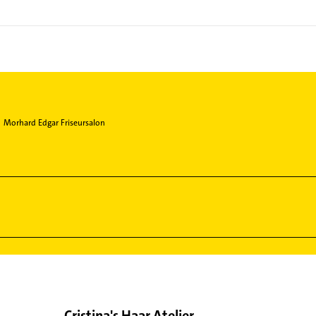
Morhard Edgar Friseursalon
Cristina's Haar Atelier