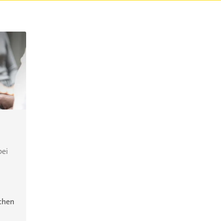
bei
ichen