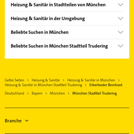
Heizung & Sanitär in Stadtteilen von München
Allach
Heizung & Sanitär in der Umgebung
Altstadt
Neubiberg
Am Hart
Beliebte Suchen in München
Grasbrunn
Aubing
Lackiererei
Ottobrunn
Beliebte Suchen in München Stadtteil Trudering
Berg am Laim
Maler
Vaterstetten
Rechtsanwalt
Bogenhausen
Rechtsanwalt
Aschheim
Rohrreinigung
Feldmoching
Physikalische Therapie
Kirchheim bei München
Gartenbau & Landschaftsbau
Forstenried
Physiotherapie
Oberhaching
Gelbe Seiten
Heizung & Sanitär
Heizung & Sanitär in München
Maler
Freimann
Krankengymnastik
Heizung & Sanitär in München Stadtteil Trudering
Erbertseder Bernhard
Ismaning
Dachdecker
Hadern
Putzfrau
Deutschland
Bayern
München
München Stadtteil Trudering
Anzing
Physikalische Therapie
Haidhausen
Gebäudereinigung
Grünwald Kreis München
Physiotherapie
Hasenbergl
Dachdecker
Krankengymnastik
Isarvorstadt
Klempner
Branche
Klempner
Laim
Gasinstallateur
Lehel