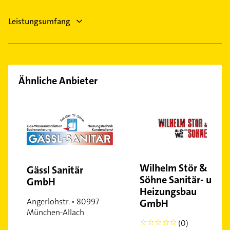
Lochhausen
Leistungsumfang
Ludwigsvorstadt
Maxvorstadt
Milbertshofen
Moosach
Ähnliche Anbieter
Neuhausen
Obergiesing
Obermenzing
Obersendling
Pasing
Perlach
Wilhelm Stör &
Gässl Sanitär
Ramersdorf
Söhne Sanitär- und
GmbH
Schwabing
Heizungsbau
Schwabing-West
Angerlohstr. • 80997
GmbH
München-Allach
Schwanthalerhöhe
(0)
0
Sendling