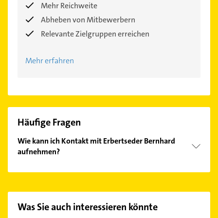
Mehr Reichweite
Abheben von Mitbewerbern
Relevante Zielgruppen erreichen
Mehr erfahren
Häufige Fragen
Wie kann ich Kontakt mit Erbertseder Bernhard
aufnehmen?
Es ist sehr einfach Kontakt mit Erbertseder
Bernhard aufzunehmen. Einfach die passenden
Kontaktmöglichkeiten wie Adresse oder Mail in
unserem Kontaktdaten-Bereich auswählen. Hier
Was Sie auch interessieren könnte
finden Sie alle
Kontaktdaten
.