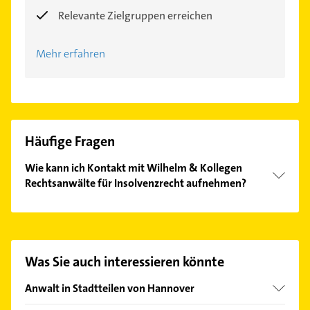
Relevante Zielgruppen erreichen
Mehr erfahren
Häufige Fragen
Wie kann ich Kontakt mit Wilhelm & Kollegen
Rechtsanwälte für Insolvenzrecht aufnehmen?
Es ist sehr einfach Kontakt mit Wilhelm & Kollegen
Rechtsanwälte für Insolvenzrecht aufzunehmen.
Einfach die passenden Kontaktmöglichkeiten wie
Adresse oder Mail in unserem Kontaktdaten-Bereich
Was Sie auch interessieren könnte
auswählen. Hier finden Sie alle
Kontaktdaten
.
Anwalt in Stadtteilen von Hannover