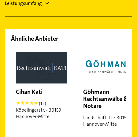
Linden-Mitte
Leistungsumfang
Linden-Nord
Linden-Süd
Marienwerder
Misburg-Nord
Ähnliche Anbieter
Mitte
Mittelfeld
Nordstadt
Oberricklingen
Oststadt
Ricklingen
Cihan Kati
Göhmann
Südstadt
Rechtsanwälte &
(12)
Seelhorst
5
Notare
Köbelingerstr. • 30159
Stöcken
Hannover-Mitte
Landschaftstr. • 30159
Vahrenwald
Hannover-Mitte
Vinnhorst