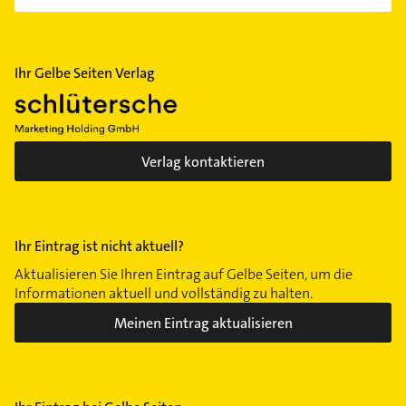
Wülfel
Wülferode
Waldhausen
Ihr Gelbe Seiten Verlag
Waldheim
Wettbergen
Zoo
Verlag kontaktieren
Ihr Eintrag ist nicht aktuell?
Aktualisieren Sie Ihren Eintrag auf Gelbe Seiten, um die
Informationen aktuell und vollständig zu halten.
Meinen Eintrag aktualisieren