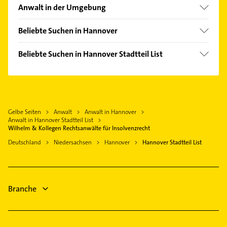
Ahlem
Anwalt in der Umgebung
Anderten
Langenhagen
Badenstedt
Beliebte Suchen in Hannover
Hemmingen Hannover
Bemerode
Steuerberater
Isernhagen
Beliebte Suchen in Hannover Stadtteil List
Bothfeld
Physikalische Therapie
Laatzen
Steuerberater
Brink-Hafen
Physiotherapie
Ronnenberg
Hausarzt
Bult
Krankengymnastik
Seelze
Allgemeinarzt
Calenberger Neustadt
Ärztehaus
Garbsen
Gelbe Seiten
Anwalt
Anwalt in Hannover
Arzt
Döhren
Hausarzt
Anwalt in Hannover Stadtteil List
Gehrden Hannover
Klempner
Wilhelm & Kollegen Rechtsanwälte für Insolvenzrecht
Groß Buchholz
Allgemeinarzt
Burgwedel
Gasinstallateur
Deutschland
Niedersachsen
Hannover
Hannover Stadtteil List
Heideviertel
Arzt
Pattensen
Sanitärinstallation
Herrenhausen
Klempner
Heizung & Sanitär
Kirchrode
Gasinstallateur
Lüftungsanlagen
Kleefeld
Branche
Heizungsbauer
Lahe
Limmer