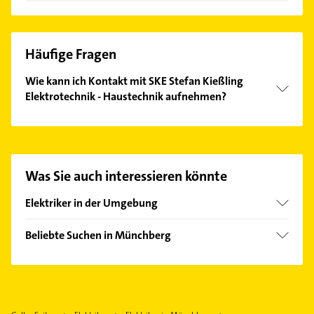
Häufige Fragen
Wie kann ich Kontakt mit SKE Stefan Kießling
Elektrotechnik - Haustechnik aufnehmen?
Es ist sehr einfach Kontakt mit SKE Stefan Kießling
Elektrotechnik - Haustechnik aufzunehmen. Einfach
die passenden Kontaktmöglichkeiten wie Adresse
oder Mail in unserem Kontaktdaten-Bereich
Was Sie auch interessieren könnte
auswählen. Hier finden Sie alle
Kontaktdaten
.
Elektriker in der Umgebung
Helmbrechts
Beliebte Suchen in Münchberg
Gefrees
Klempner
Weißenstadt
Gasinstallateur
Döhlau Kreis Hof Saale
Sanitärinstallation
Marktleuthen