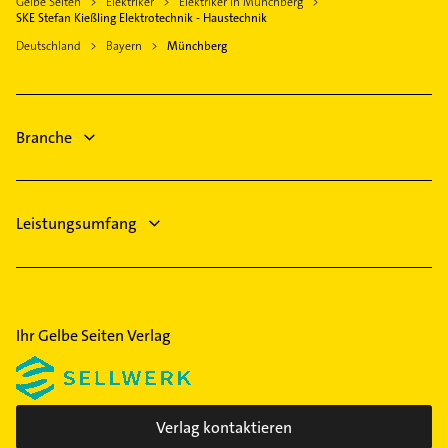
Gelbe Seiten
Elektriker
Elektriker in Münchberg
Steuerberater
Hof Saale
SKE Stefan Kießling Elektrotechnik - Haustechnik
Bauunternehmen
Naila
Deutschland
Bayern
Münchberg
Ärztehaus
Schwarzenbach am Wald
Hausarzt
Rehau
Allgemeinarzt
Stadtsteinach
Branche
Arzt
Immobilien
Leistungsumfang
Ihr Gelbe Seiten Verlag
Verlag kontaktieren