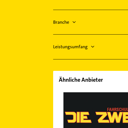
Itzehoe
Schreiner
Schenefeld
Heizung & Sanitär
Stade
Lüftungsanlagen
Branche
Henstedt-Ulzburg
Heizungsbauer
Heizungsfirmen
Leistungsumfang
Ähnliche Anbieter