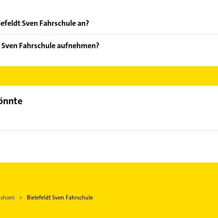
lefeldt Sven Fahrschule an?
oten: Fahrprüfungsvorbereitung und Führerschein.
dt Sven Fahrschule aufnehmen?
elefeldt Sven Fahrschule aufzunehmen. Einfach die passenden Kon
ch auswählen. Hier finden Sie alle
Kontaktdaten
.
könnte
mshorn
Bielefeldt Sven Fahrschule