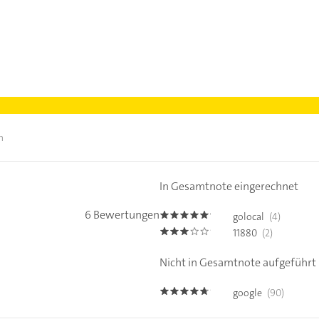
n
In Gesamtnote eingerechnet
6 Bewertungen
golocal
(4)
5.0
11880
(2)
3.0
Nicht in Gesamtnote aufgeführt
google
(90)
4.6