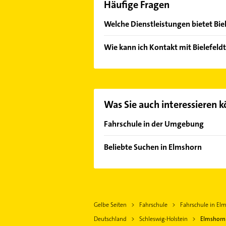
Häufige Fragen
Welche Dienstleistungen bietet Bie
Folgende Leistungen werden angeb
Wie kann ich Kontakt mit Bielefel
Es ist sehr einfach Kontakt mit Bi
Mail in unserem Kontaktdaten-Berei
Was Sie auch interessieren 
Fahrschule in der Umgebung
Uetersen
Beliebte Suchen in Elmshorn
Tornesch
Putzfrau
Barmstedt
Gebäudereinigung
Pinneberg
Rechtsanwalt
Quickborn Kreis Pinneberg
Gelbe Seiten
Fahrschule
Fahrschule in El
Steuerberater
Wedel
Deutschland
Schleswig-Holstein
Elmshorn
Rohrreinigung