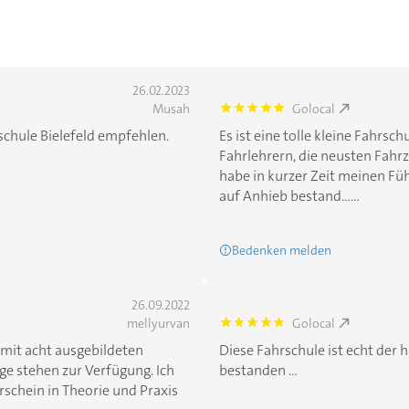
26.02.2023
Musah
Golocal
5.0
rschule Bielefeld empfehlen.
Es ist eine tolle kleine Fahrsc
Fahrlehrern, die neusten Fahr
habe in kurzer Zeit meinen Füh
auf Anhieb bestand......
Bedenken melden
26.09.2022
mellyurvan
Golocal
5.0
e mit acht ausgebildeten
Diese Fahrschule ist echt der h
ge stehen zur Verfügung. Ich
bestanden ...
rschein in Theorie und Praxis