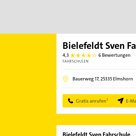
Bielefeldt Sven F
4,3
6 Bewertungen
4.3
FAHRSCHULEN
Bauerweg 17,
25335
Elmshorn
Gratis anrufen
E-Ma
Bielefeldt Sven Fahrschule