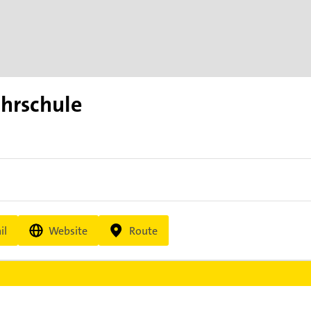
ahrschule
il
Website
Route