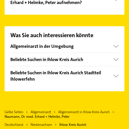
Erhard + Helmke, Peter aufnehmen?
Es ist sehr einfach Kontakt mit Naumann, Dr. med.
Erhard + Helmke, Peter aufzunehmen. Einfach die
passenden Kontaktmöglichkeiten wie Adresse oder
Mail in unserem Kontaktdaten-Bereich auswählen.
Was Sie auch interessieren könnte
Hier finden Sie alle
Kontaktdaten
.
Allgemeinarzt in der Umgebung
Aurich Ostfriesland
Beliebte Suchen in Ihlow Kreis Aurich
Südbrookmerland
Fensterbauer
Großefehn
Beliebte Suchen in Ihlow Kreis Aurich Stadtteil
Fenster
Ihlowerfehn
Moormerland
Heizung & Sanitär
Hinte
Physikalische Therapie
Lüftungsanlagen
Emden Stadt
Physiotherapie
Heizungsbauer
Wiesmoor
Krankengymnastik
Heizungsfirmen
Gelbe Seiten
Allgemeinarzt
Allgemeinarzt in Ihlow Kreis Aurich
Leer (Ostfriesland)
Elektroinstallation
Naumann, Dr. med. Erhard + Helmke, Peter
Gartenbau & Landschaftsbau
Krummhörn
Elektriker
Deutschland
Niedersachsen
Ihlow Kreis Aurich
Elektroinstallation