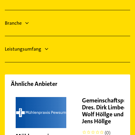
Uplengen
Elektro Reparatur
Elektriker
Elektro Reparatur
Branche
Leistungsumfang
Ähnliche Anbieter
Gemeinschaftspraxi
Dres. Dirk Limbeck
Wolf Höllge und
Jens Höllge
(0)
0