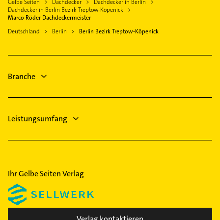
Bezirk Pankow
Gelbe Seiten
Dachdecker
Dachdecker in Berlin
Fenster
Gosen-Neu Zittau
Dachdecker in Berlin Bezirk Treptow-Köpenick
Bezirk Reinickendorf
Immobilien
Marco Röder Dachdeckermeister
Blankenfelde-Mahlow
Bezirk Spandau
Immobilienmakler
Deutschland
Berlin
Berlin Bezirk Treptow-Köpenick
Königs Wusterhausen
Bezirk Steglitz-Zehlendorf
Putzfrau
Fredersdorf-Vogelsdorf
Bezirk Tempelhof-Schöneberg
Gebäudereinigung
Altlandsberg
Physikalische Therapie
Branche
Physiotherapie
Leistungsumfang
Ihr Gelbe Seiten Verlag
Verlag kontaktieren