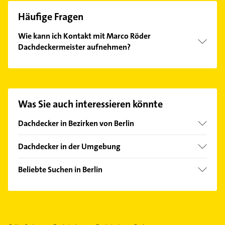
Häufige Fragen
Wie kann ich Kontakt mit Marco Röder
Dachdeckermeister aufnehmen?
Es ist sehr einfach Kontakt mit Marco Röder
Dachdeckermeister aufzunehmen. Einfach die
passenden Kontaktmöglichkeiten wie Adresse oder
Mail in unserem Kontaktdaten-Bereich auswählen.
Was Sie auch interessieren könnte
Hier finden Sie alle
Kontaktdaten
.
Dachdecker in Bezirken von Berlin
Bezirk Charlottenburg-Wilmersdorf
Dachdecker in der Umgebung
Bezirk Friedrichshain-Kreuzberg
Zeuthen
Bezirk Lichtenberg
Beliebte Suchen in Berlin
Schöneiche bei Berlin
Bezirk Marzahn-Hellersdorf
Bauunternehmen
Hoppegarten
Bezirk Mitte
Schreiner
Woltersdorf bei Erkner
Bezirk Neukölln
Fensterbauer
Neuenhagen bei Berlin