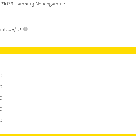
,
21039 Hamburg-Neuengamme
hutz.de/
i
00
00
00
00
00