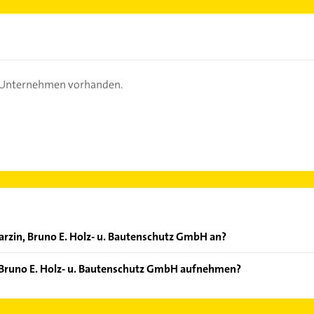
s Unternehmen vorhanden.
arzin, Bruno E. Holz- u. Bautenschutz GmbH an?
ten: Bautenschutz, Reparaturkostenvoranschlag, Beratung, Gara
, Bruno E. Holz- u. Bautenschutz GmbH aufnehmen?
jarzin, Bruno E. Holz- u. Bautenschutz GmbH aufzunehmen. Einfach
der Mail in unserem Kontaktdaten-Bereich auswählen. Hier finden