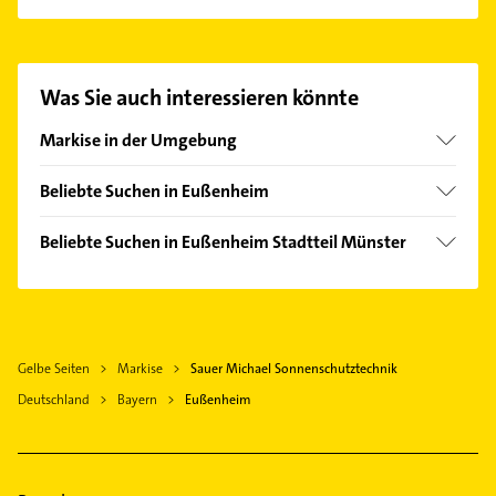
Es ist sehr einfach Kontakt mit Sauer Michael
Sonnenschutztechnik aufzunehmen. Einfach die
passenden Kontaktmöglichkeiten wie Adresse oder
Mail in unserem Kontaktdaten-Bereich auswählen.
Was Sie auch interessieren könnte
Hier finden Sie alle
Kontaktdaten
.
Markise in der Umgebung
Würzburg
Beliebte Suchen in Eußenheim
Schweinfurt
Maler
Beliebte Suchen in Eußenheim Stadtteil Münster
Klempner
Maler
Gasinstallateur
Sanitärinstallation
Heizung & Sanitär
Gelbe Seiten
Markise
Sauer Michael Sonnenschutztechnik
Elektroinstallation
Deutschland
Bayern
Eußenheim
Elektriker
Elektro Reparatur