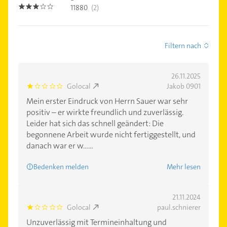
11880
(2)
3.0
Filtern nach
26.11.2025
Golocal
Jakob 0901
1.0
Mein erster Eindruck von Herrn Sauer war sehr
positiv – er wirkte freundlich und zuverlässig.
Leider hat sich das schnell geändert: Die
begonnene Arbeit wurde nicht fertiggestellt, und
danach war er w......
Bedenken melden
Mehr lesen
21.11.2024
Golocal
paul.schnierer
1.0
Unzuverlässig mit Termineinhaltung und