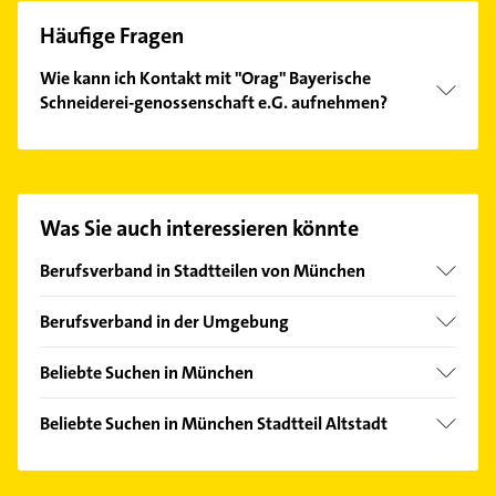
Häufige Fragen
Wie kann ich Kontakt mit "Orag" Bayerische
Schneiderei-genossenschaft e.G. aufnehmen?
Es ist sehr einfach Kontakt mit "Orag" Bayerische
Schneiderei-genossenschaft e.G. aufzunehmen.
Einfach die passenden Kontaktmöglichkeiten wie
Adresse oder Mail in unserem Kontaktdaten-Bereich
Was Sie auch interessieren könnte
auswählen. Hier finden Sie alle
Kontaktdaten
.
Berufsverband in Stadtteilen von München
Berg am Laim
Berufsverband in der Umgebung
Bogenhausen
Fürstenfeldbruck
Haidhausen
Beliebte Suchen in München
Wolfratshausen
Isarvorstadt
Lackiererei
Holzkirchen
Beliebte Suchen in München Stadtteil Altstadt
Lehel
Maler
Rechtsanwalt
Ludwigsvorstadt
Rechtsanwalt
Kammerjäger