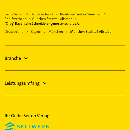
Maxvorstadt
Immobilien
Immobilien
Moosach
Immobilienmakler
Gelbe Seiten
Berufsverband
Berufsverband in München
Immobilienmakler
Neuhausen
Kammerjäger
Berufsverband in München Stadtteil Altstadt
Phoniatrie
"Orag" Bayerische Schneiderei-genossenschaft e.G.
Nymphenburg
Bestatter
Logopädie
Deutschland
Bayern
München
München Stadtteil Altstadt
Pasing
Zahnarzt
Zahnarzt
Perlach
Steuerberater
Steuerberater
Ramersdorf
Heizung & Sanitär
Heizung & Sanitär
Schwabing
Branche
Elektroinstallation
Schwabing-West
Sendling
Sendling-Westpark
Leistungsumfang
Ihr Gelbe Seiten Verlag