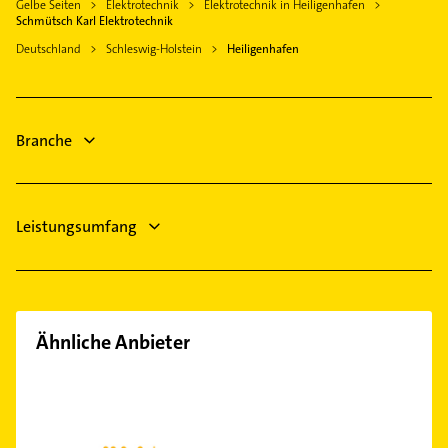
Gelbe Seiten
Elektrotechnik
Elektrotechnik in Heiligenhafen
Heizung & Sanitär
Schmütsch Karl Elektrotechnik
Putzfrau
Deutschland
Schleswig-Holstein
Heiligenhafen
Gebäudereinigung
Maler
Arzt
Branche
Physikalische Therapie
Physiotherapie
Leistungsumfang
Ähnliche Anbieter