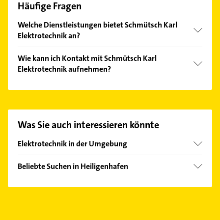
Häufige Fragen
Welche Dienstleistungen bietet Schmütsch Karl
Elektrotechnik an?
Folgende Leistungen werden angeboten:
Wie kann ich Kontakt mit Schmütsch Karl
Elektrikerarbeiten, Elektrogeräteinstallation,
Elektrotechnik aufnehmen?
Kabelverlegung und elektrische Installationen.
Es ist sehr einfach Kontakt mit Schmütsch Karl
Elektrotechnik aufzunehmen. Einfach die passenden
Kontaktmöglichkeiten wie Adresse oder Mail in
unserem Kontaktdaten-Bereich auswählen. Hier
Was Sie auch interessieren könnte
finden Sie alle
Kontaktdaten
.
Elektrotechnik in der Umgebung
Grömitz
Beliebte Suchen in Heiligenhafen
Elektroinstallation
Elektriker
Elektro Reparatur