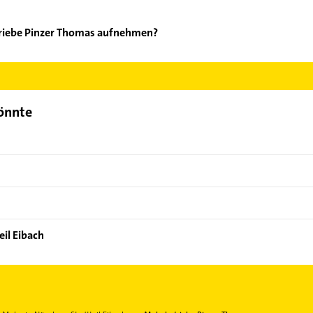
triebe Pinzer Thomas aufnehmen?
alerbetriebe Pinzer Thomas aufzunehmen. Einfach die passenden K
Bereich auswählen. Hier finden Sie alle
Kontaktdaten
.
könnte
eil Eibach