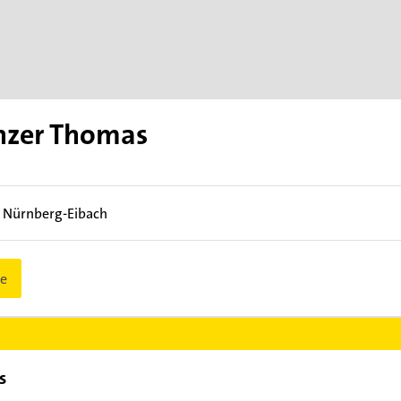
nzer Thomas
1
Nürnberg-Eibach
e
s