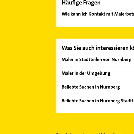
Häufige Fragen
Wie kann ich Kontakt mit Malerbe
Es ist sehr einfach Kontakt mit M
oder Mail in unserem Kontaktdaten-
Was Sie auch interessieren 
Maler in Stadtteilen von Nürnberg
Altenfurt
Maler in der Umgebung
Buchenbühl
Stein Mittelfranken
Fischbach
Beliebte Suchen in Nürnberg
Oberasbach bei Nürnberg
Gärten b Wöhrd
Lackiererei
Zirndorf
Beliebte Suchen in Nürnberg Stadtt
Gaulnhofen
Zahnarzt
Schwabach
Zahnarzt
Gebersdorf
Gartenbau & Landschaftsbau
Fürth Bayern
Steuerberater
Gibitzenhof
Steuerberater
Wendelstein
Putzfrau
Gostenhof
Bauunternehmen