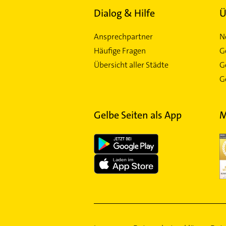
Schoppershof
Dialog & Hilfe
Ü
Schweinau
Sebald
Ansprechpartner
N
St Johannis
Häufige Fragen
G
St Peter
Übersicht aller Städte
G
Steinbühl
Ge
Thon
Wetzendorf
Gelbe Seiten als App
M
Zerzabelshof
Ziegelstein