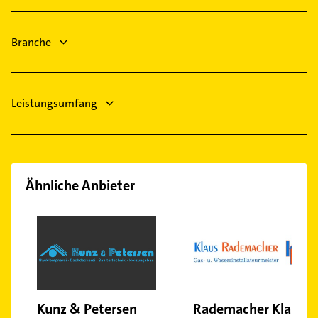
Neu Wulmstorf
Buxtehude
Ahlerstedt
Branche
Hanstedt Nordheide
Schneverdingen
Harsefeld
Leistungsumfang
Ähnliche Anbieter
Kunz & Petersen
Rademacher Klaus