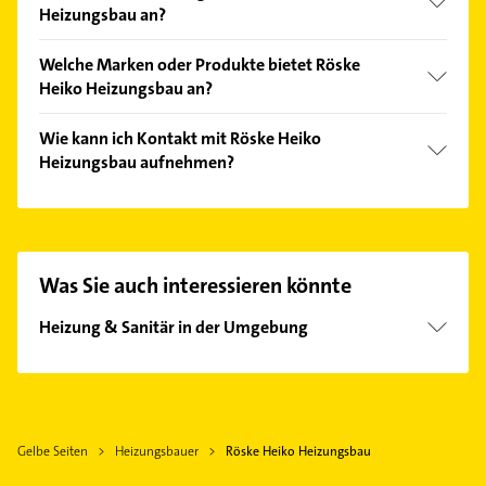
Heizungsbau an?
Folgende Leistungen werden angeboten: BHKW-
Welche Marken oder Produkte bietet Röske
Beratung, BHKW-Einweisung, BHKW-Installation,
Heiko Heizungsbau an?
Beratung und Brauchwassererwärmungen.
Das Angebot umfasst unter anderem
Wie kann ich Kontakt mit Röske Heiko
Ausgleichsgefäß, Blockheizkraftwerk Eco-Power,
Heizungsbau aufnehmen?
Blockheizkraftwerk Power-Therm,
Blockheizkraftwerke und Erdgas.
Es ist sehr einfach Kontakt mit Röske Heiko
Heizungsbau aufzunehmen. Einfach die passenden
Kontaktmöglichkeiten wie Adresse oder Mail in
unserem Kontaktdaten-Bereich auswählen. Hier
Was Sie auch interessieren könnte
finden Sie alle
Kontaktdaten
.
Heizung & Sanitär in der Umgebung
Tostedt
Buchholz in der Nordheide
Sittensen
Gelbe Seiten
Heizungsbauer
Röske Heiko Heizungsbau
Rosengarten Kreis Harburg