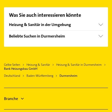
GmbH aufzunehmen. Einfach die passenden
Kontaktmöglichkeiten wie Adresse oder Mail in
unserem Kontaktdaten-Bereich auswählen. Hier
Was Sie auch interessieren könnte
finden Sie alle
Kontaktdaten
.
Heizung & Sanitär in der Umgebung
Rheinstetten
Beliebte Suchen in Durmersheim
Muggensturm
Physikalische Therapie
Rastatt
Physiotherapie
Ettlingen
Krankengymnastik
Kuppenheim
Gelbe Seiten
Heizung & Sanitär
Heizung & Sanitär in Durmersheim
Fensterbauer
Hagenbach Pfalz
Bank Heizungsbau GmbH
Fenster
Gaggenau
Deutschland
Baden-Württemberg
Durmersheim
Steuerberater
Wörth am Rhein
Bauunternehmen
Karlsruhe
Maler
Waldbronn
Branche
Klempner
Sanitärinstallation