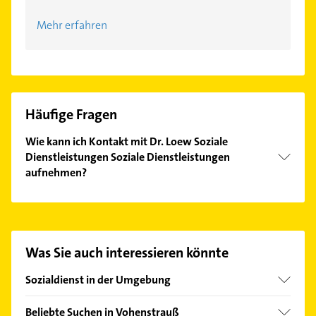
Mehr erfahren
Häufige Fragen
Wie kann ich Kontakt mit Dr. Loew Soziale
Dienstleistungen Soziale Dienstleistungen
aufnehmen?
Es ist sehr einfach Kontakt mit Dr. Loew Soziale
Dienstleistungen Soziale Dienstleistungen
aufzunehmen. Einfach die passenden
Kontaktmöglichkeiten wie Adresse oder Mail in
Was Sie auch interessieren könnte
unserem Kontaktdaten-Bereich auswählen. Hier
finden Sie alle
Kontaktdaten
.
Sozialdienst in der Umgebung
Weiden in der Oberpfalz
Beliebte Suchen in Vohenstrauß