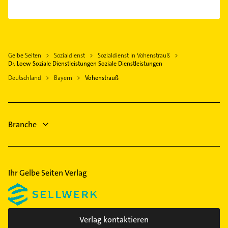
Wernberg-Köblitz
Elektroinstallation
Plößberg
Elektriker
Pfreimd
Elektro Reparatur
Oberviechtach
Gelbe Seiten
Sozialdienst
Sozialdienst in Vohenstrauß
Phoniatrie
Schnaittenbach
Dr. Loew Soziale Dienstleistungen Soziale Dienstleistungen
Logopädie
Tirschenreuth
Deutschland
Bayern
Vohenstrauß
Rechtsanwalt
Hirschau Oberpfalz
Schreiner
Schwarzenfeld
Bestatter
Branche
Gartenbau & Landschaftsbau
Steuerberater
Ihr Gelbe Seiten Verlag
Verlag kontaktieren