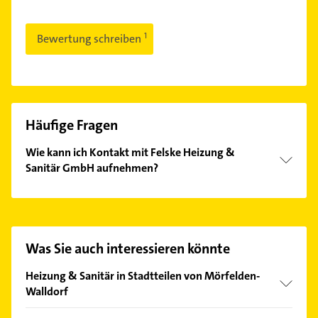
Bewertung schreiben
Häufige Fragen
Wie kann ich Kontakt mit Felske Heizung &
Sanitär GmbH aufnehmen?
Es ist sehr einfach Kontakt mit Felske Heizung &
Sanitär GmbH aufzunehmen. Einfach die passenden
Kontaktmöglichkeiten wie Adresse oder Mail in
unserem Kontaktdaten-Bereich auswählen. Hier
Was Sie auch interessieren könnte
finden Sie alle
Kontaktdaten
.
Heizung & Sanitär in Stadtteilen von Mörfelden-
Walldorf
Mörfelden