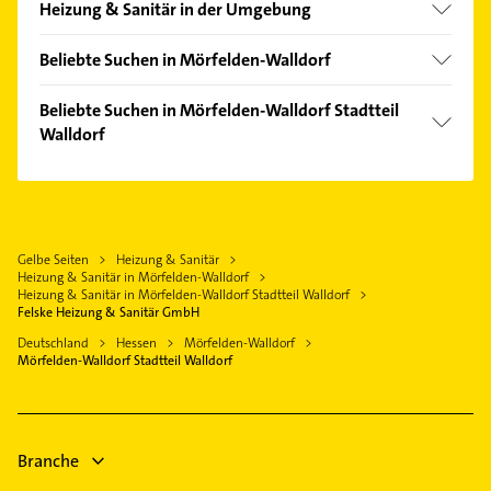
Heizung & Sanitär in der Umgebung
Kelsterbach
Beliebte Suchen in Mörfelden-Walldorf
Erzhausen
Immobilien
Dreieich
Beliebte Suchen in Mörfelden-Walldorf Stadtteil
Immobilienmakler
Walldorf
Hattersheim am Main
Maler
Weiterstadt
Zahnarzt
Zahnarzt
Rüsselsheim am Main
Putzfrau
Elektroinstallation
Hofheim am Taunus
Gebäudereinigung
Elektriker
Gelbe Seiten
Heizung & Sanitär
Frankfurt am Main
Bestatter
Heizung & Sanitär in Mörfelden-Walldorf
Elektro Reparatur
Dietzenbach
Rechtsanwalt
Heizung & Sanitär in Mörfelden-Walldorf Stadtteil Walldorf
Physikalische Therapie
Felske Heizung & Sanitär GmbH
Bad Soden am Taunus
Bauunternehmen
Physiotherapie
Deutschland
Hessen
Mörfelden-Walldorf
Physikalische Therapie
Mörfelden-Walldorf Stadtteil Walldorf
Krankengymnastik
Physiotherapie
Krankengymnastik
Immobilien
Branche