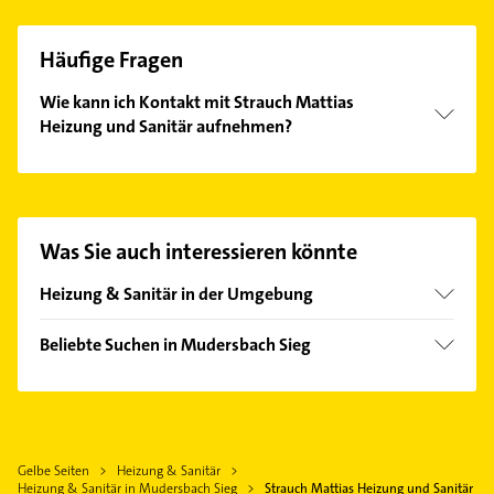
Häufige Fragen
Wie kann ich Kontakt mit Strauch Mattias
Heizung und Sanitär aufnehmen?
Es ist sehr einfach Kontakt mit Strauch Mattias
Heizung und Sanitär aufzunehmen. Einfach die
passenden Kontaktmöglichkeiten wie Adresse oder
Mail in unserem Kontaktdaten-Bereich auswählen.
Was Sie auch interessieren könnte
Hier finden Sie alle
Kontaktdaten
.
Heizung & Sanitär in der Umgebung
Kirchen (Sieg)
Beliebte Suchen in Mudersbach Sieg
Herdorf
Elektroinstallation
Neunkirchen Siegerl
Elektriker
Niederfischbach
Elektro Reparatur
Betzdorf
Gelbe Seiten
Heizung & Sanitär
Bauunternehmen
Siegen
Heizung & Sanitär in Mudersbach Sieg
Strauch Mattias Heizung und Sanitär