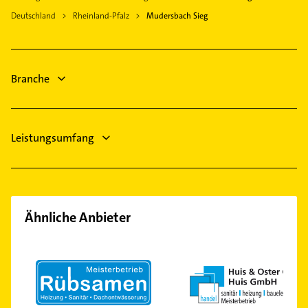
Physikalische Therapie
Freudenberg Westfalen
Deutschland
Rheinland-Pfalz
Mudersbach Sieg
Physiotherapie
Wilnsdorf
Krankengymnastik
Burbach Siegerl
Putzfrau
Netphen
Branche
Gebäudereinigung
Maler
Leistungsumfang
Ähnliche Anbieter