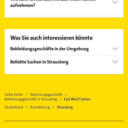
aufnehmen?
Es ist sehr einfach Kontakt mit East West Fashion
aufzunehmen. Einfach die passenden
Kontaktmöglichkeiten wie Adresse oder Mail in
unserem Kontaktdaten-Bereich auswählen. Hier
Was Sie auch interessieren könnte
finden Sie alle
Kontaktdaten
.
Bekleidungsgeschäfte in der Umgebung
Fredersdorf-Vogelsdorf
Beliebte Suchen in Strausberg
Altlandsberg
Putzfrau
Woltersdorf bei Erkner
Gebäudereinigung
Hoppegarten
Elektroinstallation
Erkner
Gelbe Seiten
Bekleidungsgeschäfte
Elektriker
Ahrensfelde
Bekleidungsgeschäfte in Strausberg
East West Fashion
Elektro Reparatur
Bernau bei Berlin
Deutschland
Brandenburg
Strausberg
Bauunternehmen
Gosen-Neu Zittau
Phoniatrie
Fürstenwalde /Spree