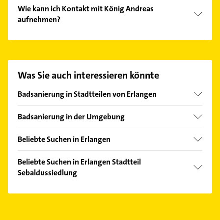
Wie kann ich Kontakt mit König Andreas
aufnehmen?
Es ist sehr einfach Kontakt mit König Andreas
aufzunehmen. Einfach die passenden
Kontaktmöglichkeiten wie Adresse oder Mail in
unserem Kontaktdaten-Bereich auswählen. Hier
Was Sie auch interessieren könnte
finden Sie alle
Kontaktdaten
.
Badsanierung in Stadtteilen von Erlangen
Innenstadt
Badsanierung in der Umgebung
Fürth Bayern
Beliebte Suchen in Erlangen
Nürnberg
Klempner
Zirndorf
Beliebte Suchen in Erlangen Stadtteil
Gasinstallateur
Sebaldussiedlung
Sanitärinstallation
Zahnarzt
Kanalreinigung
Hausarzt
Rechtsanwalt
Allgemeinarzt