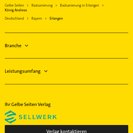
Immobilien
Gelbe Seiten
Badsanierung
Badsanierung in Erlangen
Arzt
König Andreas
Immobilienmakler
Maler
Deutschland
Bayern
Erlangen
Bauunternehmen
Putzfrau
Lackiererei
Gebäudereinigung
Maler
Branche
Leistungsumfang
Ihr Gelbe Seiten Verlag
Verlag kontaktieren