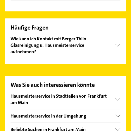
Häufige Fragen
Wie kann ich Kontakt mit Berger Thilo
Glasreinigung u. Hausmeisterservice
aufnehmen?
Es ist sehr einfach Kontakt mit Berger Thilo
Glasreinigung u. Hausmeisterservice aufzunehmen.
Einfach die passenden Kontaktmöglichkeiten wie
Adresse oder Mail in unserem Kontaktdaten-Bereich
Was Sie auch interessieren könnte
auswählen. Hier finden Sie alle
Kontaktdaten
.
Hausmeisterservice in Stadtteilen von Frankfurt
am Main
Bockenheim
Hausmeisterservice in der Umgebung
Bornheim
Offenbach am Main
Eschersheim
Beliebte Suchen in Frankfurt am Main