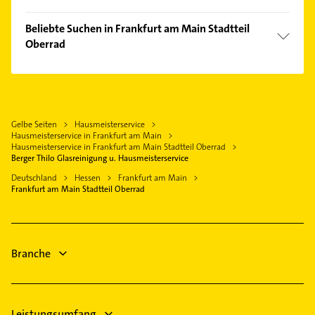
Neu-Isenburg
Fechenheim
Kammerjäger
Mühlheim am Main
Beliebte Suchen in Frankfurt am Main Stadtteil
Gallus
Kanalreinigung
Oberrad
Dreieich
Griesheim
Immobilien
Bad Vilbel
Immobilien
Innenstadt
Immobilienmakler
Obertshausen
Immobilienmakler
Kalbach
Putzfrau
Maintal
Klempner
Kalbach-Riedberg
Gebäudereinigung
Gelbe Seiten
Hausmeisterservice
Dietzenbach
Gasinstallateur
Nied
Hausmeisterservice in Frankfurt am Main
Rohrreinigung
Eschborn Taunus
Sanitärinstallation
Hausmeisterservice in Frankfurt am Main Stadtteil Oberrad
Nieder-Eschbach
Klempner
Berger Thilo Glasreinigung u. Hausmeisterservice
Langen (Hessen)
Zahnarzt
Niederrad
Gasinstallateur
Deutschland
Hessen
Frankfurt am Main
Maler
Frankfurt am Main Stadtteil Oberrad
Niederursel
Sanitärinstallation
Steuerberater
Nordend-West
Hausarzt
Ostend
Allgemeinarzt
Rödelheim
Branche
Sachsenhausen
Seckbach
Sossenheim
Leistungsumfang