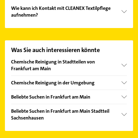
Wie kann ich Kontakt mit CLEANEX Textilpflege
aufnehmen?
Es ist sehr einfach Kontakt mit CLEANEX Textilpflege
aufzunehmen. Einfach die passenden
Kontaktmöglichkeiten wie Adresse oder Mail in
unserem Kontaktdaten-Bereich auswählen. Hier
Was Sie auch interessieren könnte
finden Sie alle
Kontaktdaten
.
Chemische Reinigung in Stadtteilen von
Frankfurt am Main
Bockenheim
Chemische Reinigung in der Umgebung
Eschersheim
Neu-Isenburg
Gallus
Beliebte Suchen in Frankfurt am Main
Offenbach am Main
Innenstadt
Klempner
Bad Vilbel
Beliebte Suchen in Frankfurt am Main Stadtteil
Nordend-Ost
Gasinstallateur
Sachsenhausen
Mühlheim am Main
Nordend-West
Sanitärinstallation
Langen (Hessen)
Fensterbauer
Ostend
Phoniatrie
Bad Homburg v. d. Höhe
Fenster