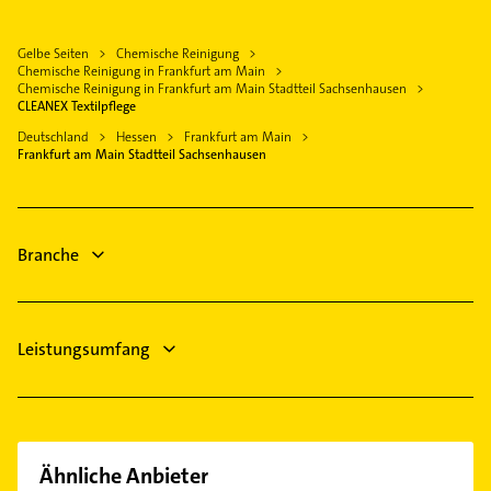
Westend-Süd
Logopädie
Mörfelden-Walldorf
Maler
Immobilien
Gelbe Seiten
Chemische Reinigung
Rodgau
Klempner
Chemische Reinigung in Frankfurt am Main
Immobilienmakler
Hanau
Gasinstallateur
Chemische Reinigung in Frankfurt am Main Stadtteil Sachsenhausen
Ärztehaus
CLEANEX Textilpflege
Friedrichsdorf Taunus
Sanitärinstallation
Hausarzt
Deutschland
Hessen
Frankfurt am Main
Hausarzt
Frankfurt am Main Stadtteil Sachsenhausen
Allgemeinarzt
Allgemeinarzt
Arzt
Schreiner
Branche
Leistungsumfang
Ähnliche Anbieter