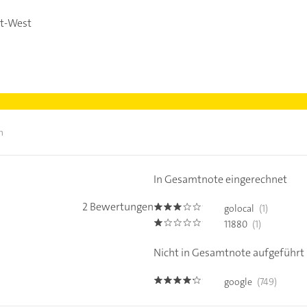
t-West
n
In Gesamtnote eingerechnet
2 Bewertungen
golocal
(1)
3.0
11880
(1)
1.0
Nicht in Gesamtnote aufgeführt
google
(749)
4.1