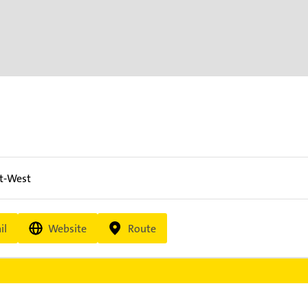
t-West
il
Website
Route