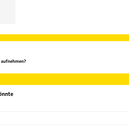
el aufnehmen?
e Hotel aufzunehmen. Einfach die passenden Kontaktmöglichkeiten
er finden Sie alle
Kontaktdaten
.
könnte