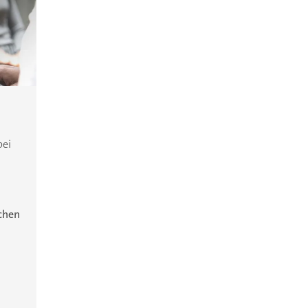
bei
ichen