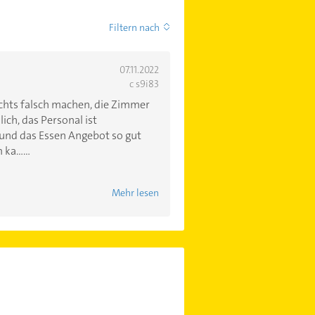
Filtern nach
07.11.2022
c s9i83
chts falsch machen, die Zimmer
ich, das Personal ist
und das Essen Angebot so gut
a......
Mehr lesen